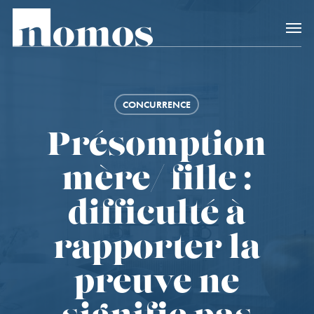
Skip
Accès rapide au
to
main
content
CONCURRENCE
Présomption
mère/ fille :
difficulté à
rapporter la
preuve ne