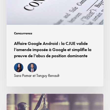
droits
valide
voisins
l’amende
imposée
à
Google
Concurrence
et
Affaire Google Android : la CJUE valide
simplifie
l’amende imposée à Google et simplifie la
la
preuve de l’abus de position dominante
preuve
de
l’abus
Sara Pomar
et
Tanguy Renault
de
position
dominante
Contrefaçon,
concurrence