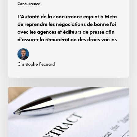
négociations
Concurrence
de
L’Autorité de la concurrence enjoint à Meta
bonne
de reprendre les négociations de bonne foi
foi
avec les agences et éditeurs de presse afin
avec
d’assurer la rémunération des droits voisins
les
agences
et
Christophe Pecnard
éditeurs
de
presse
Affaire
afin
Google
d’assurer
Android
la
:
rémunération
la
des
CJUE