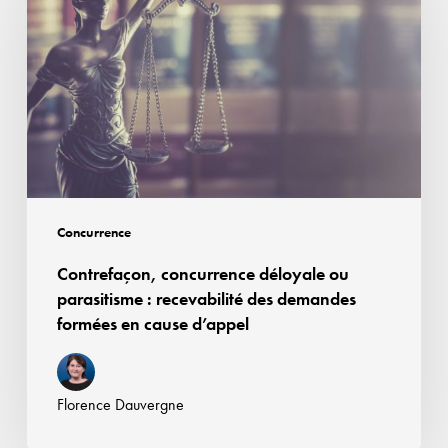
déloyale
ou
parasitisme :
recevabilité
des
demandes
formées
en
cause
Concurrence
d’appel
Contrefaçon, concurrence déloyale ou
parasitisme : recevabilité des demandes
formées en cause d’appel
Florence Dauvergne