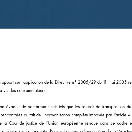
apport sur l’application de la Directive n° 2005/29 du 11 mai 2005 rel
-à-vis des consommateurs.
on évoque de nombreux sujets tels que les retards de transposition du 
Actualités
rencontrées du fait de l’harmonisation complète imposée par l’article 4 
e de la Cour de justice de l’Union européenne rendue dans ce cadre e
DROIT ÉCONOMIQUE
e en outre sur la nécessité d’ouvrir le champ d’application de la Directi