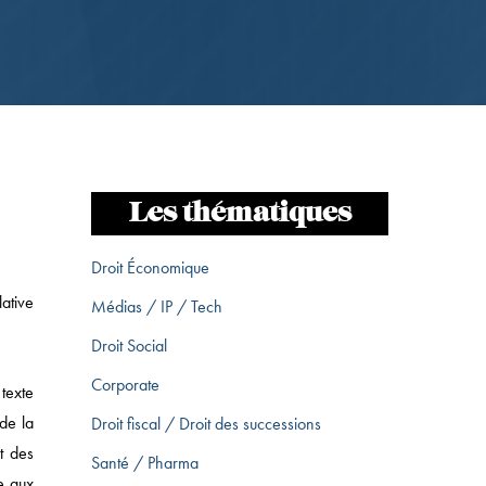
Les thématiques
Droit Économique
ative
Médias / IP / Tech
Droit Social
Corporate
texte
de la
Droit fiscal / Droit des successions
t des
Santé / Pharma
ve aux