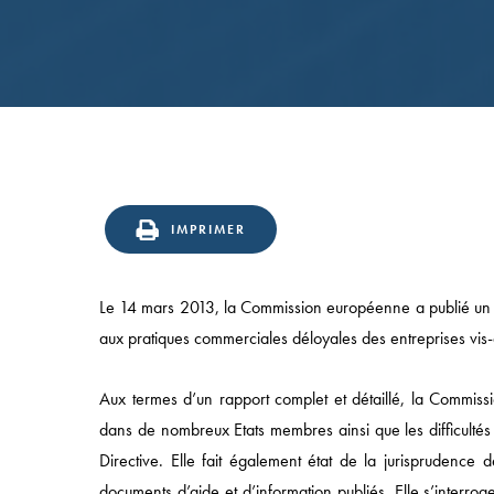
IMPRIMER
Le 14 mars 2013, la Commission européenne a publié un r
aux pratiques commerciales déloyales des entreprises vis
Aux termes d’un rapport complet et détaillé, la Commissi
Accès rapide
dans de nombreux Etats membres ainsi que les difficultés 
Directive. Elle fait également état de la jurisprudenc
ACCUEIL
documents d’aide et d’information publiés. Elle s’interrog