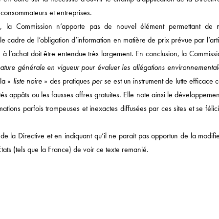
MÉDIAS / IP / TECH
 consommateurs et entreprises.
DROIT SOCIAL
ive, la Commission n’apporte pas de nouvel élément permettant de 
 cadre de l’obligation d’information en matière de prix prévue par l’art
CORPORATE
on à l’achat doit être entendue très largement. En conclusion, la Commiss
DROIT FISCAL / DROI
nature générale en vigueur pour évaluer les allégations environnemental
SANTÉ / PHARMA
 la «
liste noire
» des pratiques
per se
est un instrument de lutte efficace 
NOTRE ACTUALITÉ
tés appâts ou les fausses offres gratuites. Elle note ainsi le développeme
mations parfois trompeuses et inexactes diffusées par ces sites et se félic
e la Directive et en indiquant qu’il ne paraît pas opportun de la modifi
tats (tels que la France) de voir ce texte remanié.
 DE