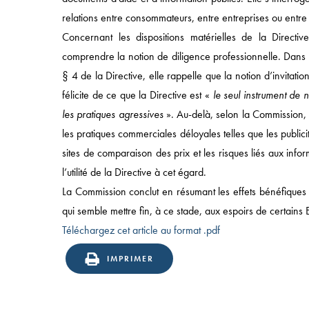
APPROCHE
relations entre consommateurs, entre entreprises ou entre
COMPÉTENCES
Concernant les dispositions matérielles de la Direct
comprendre la notion de diligence professionnelle. Dans le
SECTEURS
§ 4 de la Directive, elle rappelle que la notion d’invitati
ÉQUIPES
félicite de ce que la Directive est «
le seul instrument de 
les pratiques agressives
». Au-delà, selon la Commission,
les pratiques commerciales déloyales telles que les publici
sites de comparaison des prix et les risques liés aux infor
l’utilité de la Directive à cet égard.
La Commission conclut en résumant les effets bénéfiques d
qui semble mettre fin, à ce stade, aux espoirs de certains E
Téléchargez cet article au format .pdf
49 AVENUE DE L’OPÉRA, 75002 PARIS
T:
+33 (0)1 43 18 55 00
| F: +33 (0)1 43 18 55 55
© 2025 NOMOS |
IMPRIMER
MENTIONS LÉGALES
|
POLITIQUE
CONFIDENTIALITÉ