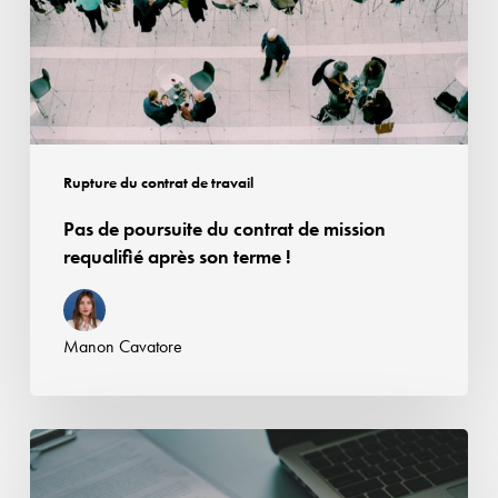
de
mission
requalifié
après
son
terme
Rupture du contrat de travail
!
Pas de poursuite du contrat de mission
requalifié après son terme !
Manon Cavatore
Le
bénéfice