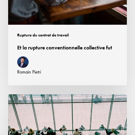
Rupture du contrat de travail
Et la rupture conventionnelle collective fut
Romain Pietri
Pas
de
poursuite
du
contrat