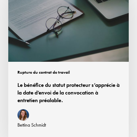
du
statut
protecteur
s’apprécie
à
la
date
d’envoi
de
Rupture du contrat de travail
la
Le bénéfice du statut protecteur s’apprécie à
convocation
la date d’envoi de la convocation à
à
entretien préalable.
entretien
préalable.
Bettina Schmidt