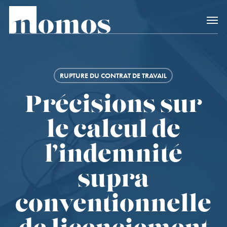
Skip
Accès rapide au
to
main
content
RUPTURE DU CONTRAT DE TRAVAIL
Précisions sur
le calcul de
l’indemnité
supra
conventionnelle