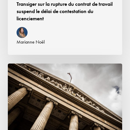
Transiger sur la rupture du contrat de travail
contestation
suspend le délai de contestation du
du
licenciement
licenciement
Marianne Noël
Liberté
d’expression
du
salarié
&
protection
des
intérêts