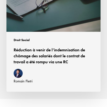
de
chômage
des
salariés
dont
le
Droit Social
contrat
Réduction à venir de l’indemnisation de
de
chômage des salariés dont le contrat de
travail
travail a été rompu via une RC
a
été
rompu
Romain Pietri
via une
RC