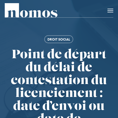
Skip
Accès rapide au
to
main
content
DROIT SOCIAL
Point de départ
du délai de
contestation du
licenciement :
date d’envoi ou