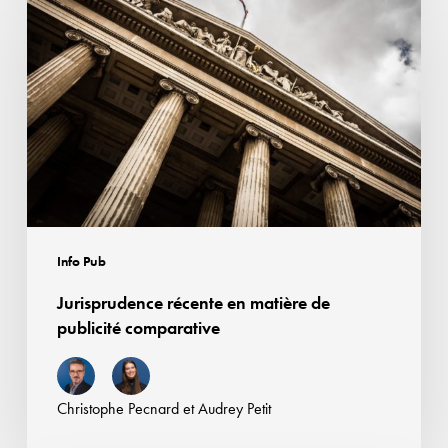
récente
en
matière
de
publicité
comparative
Info Pub
Jurisprudence récente en matière de
publicité comparative
Christophe Pecnard
et
Audrey Petit