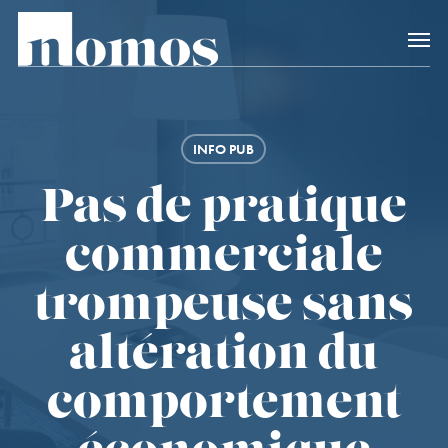
Skip
Accès rapide au
to
main
content
INFO PUB
Pas de pratique
commerciale
trompeuse sans
altération du
comportement