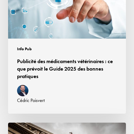
ce
que
prévoit
le
Guide
2025
Info Pub
des
Publicité des médicaments vétérinaires : ce
bonnes
que prévoit le Guide 2025 des bonnes
pratiques
pratiques
Cédric Poisvert
Jurisprudence