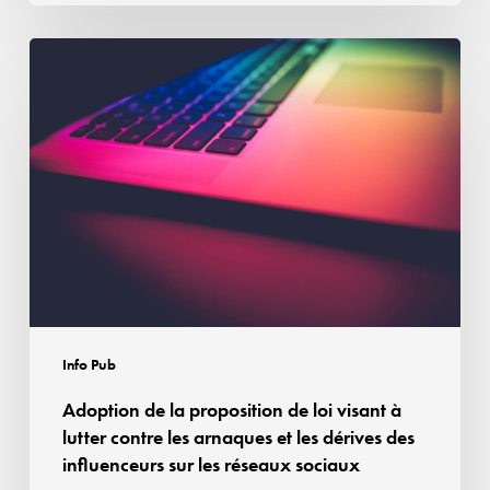
Adoption
de
la
proposition
de
loi
visant
à
lutter
contre
les
Info Pub
arnaques
Adoption de la proposition de loi visant à
et
lutter contre les arnaques et les dérives des
les
influenceurs sur les réseaux sociaux
dérives