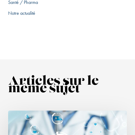
Santé / Pharma
Notre actualité
Articles sur le
même sujet
Publicité
des
médicaments