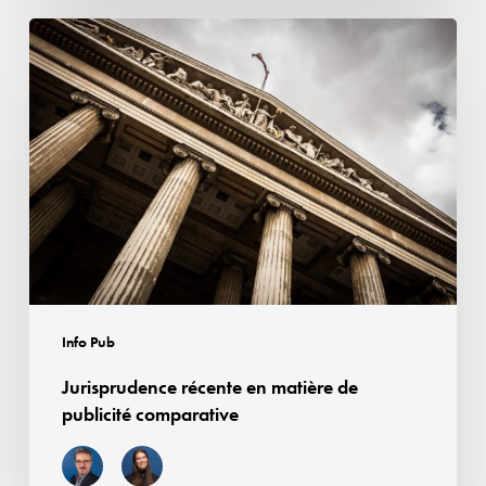
Jurisprudence
récente
en
matière
de
publicité
comparative
Info Pub
Jurisprudence récente en matière de
publicité comparative