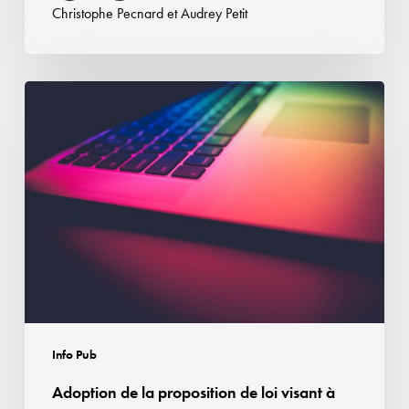
Christophe Pecnard
et
Audrey Petit
Adoption
de
la
proposition
de
loi
visant
à
lutter
contre
les
Info Pub
arnaques
Adoption de la proposition de loi visant à
et