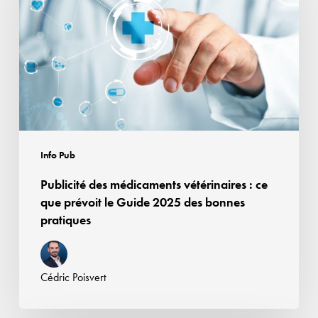
vétérinaires
:
ce
que
prévoit
le
Guide
2025
Info Pub
des
Publicité des médicaments vétérinaires : ce
bonnes
que prévoit le Guide 2025 des bonnes
pratiques
pratiques
Cédric Poisvert