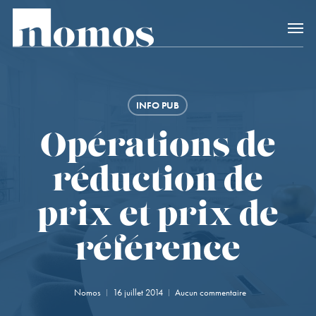
Skip
Accès rapide au
to
main
content
INFO PUB
Opérations de
réduction de
prix et prix de
référence
Nomos
16 juillet 2014
Aucun commentaire