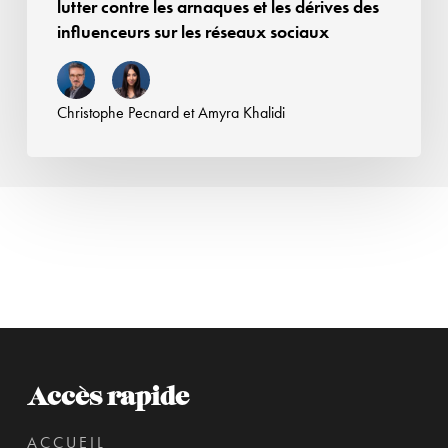
lutter contre les arnaques et les dérives des
les
influenceurs sur les réseaux sociaux
dérives
des
influenceurs
Christophe Pecnard
et
Amyra Khalidi
sur
les
réseaux
sociaux
Accès rapide
ACCUEIL