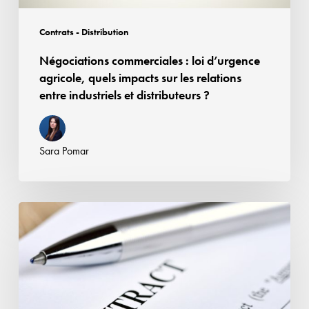
relations
entre
Contrats - Distribution
industriels
Négociations commerciales : loi d’urgence
et
agricole, quels impacts sur les relations
distributeurs
entre industriels et distributeurs ?
?
Sara Pomar
Rupture
brutale
des
relations
commerciales
établies :