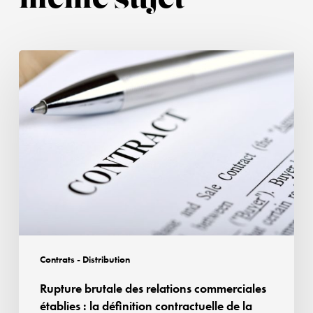
Rupture
brutale
des
relations
commerciales
établies
:
la
définition
contractuelle
de
Contrats - Distribution
la
Rupture brutale des relations commerciales
force
établies : la définition contractuelle de la