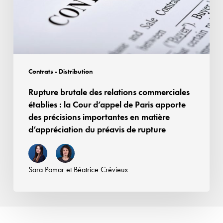
la
Cour
d’appel
de
Paris
Contrats - Distribution
apporte
Rupture brutale des relations commerciales
des
établies : la Cour d’appel de Paris apporte
précisions
des précisions importantes en matière
importantes
d’appréciation du préavis de rupture
en
matière
d’appréciation
Sara Pomar
et
Béatrice Crévieux
du
préavis
de
rupture