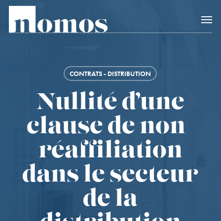
Skip
Accès rapide au
to
main
content
CONTRATS - DISTRIBUTION
Nullité d’une
clause de non-
réaffiliation
dans le secteur
de la