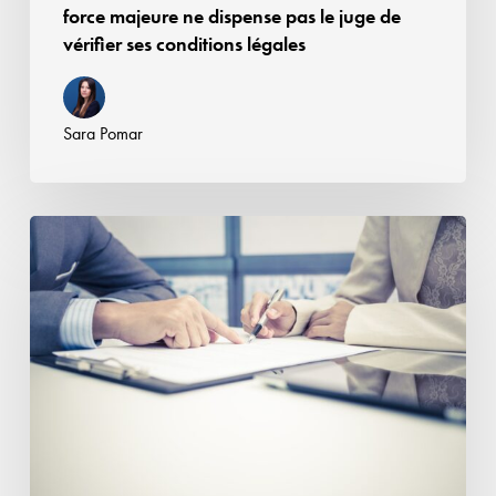
majeure
force majeure ne dispense pas le juge de
ne
vérifier ses conditions légales
dispense
pas
le
Sara Pomar
juge
de
vérifier
Négociations
ses
commerciales :
conditions
loi
légales
d’urgence
agricole,
quels
impacts
sur
les