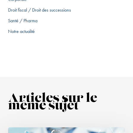
Droit fiscal / Droit des successions
Santé / Pharma
Notre actualité
Articles sur le
même sujet
Publicité