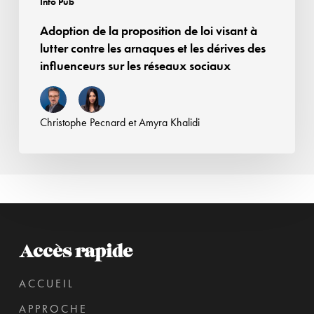
Info Pub
arnaques
Adoption de la proposition de loi visant à
et
lutter contre les arnaques et les dérives des
les
influenceurs sur les réseaux sociaux
dérives
des
influenceurs
Christophe Pecnard
et
Amyra Khalidi
sur
les
réseaux
sociaux
Accès rapide
ACCUEIL
APPROCHE