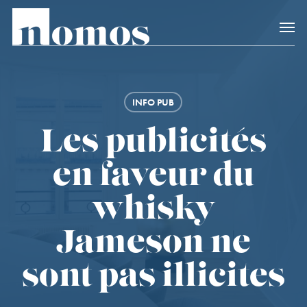
Skip
Accès rapide au
to
main
content
INFO PUB
Les publicités
en faveur du
whisky
Jameson ne
sont pas illicites