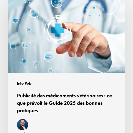
des
médicaments
vétérinaires
:
ce
que
prévoit
le
Guide
2025
Info Pub
des
Publicité des médicaments vétérinaires : ce
bonnes
que prévoit le Guide 2025 des bonnes
pratiques
pratiques