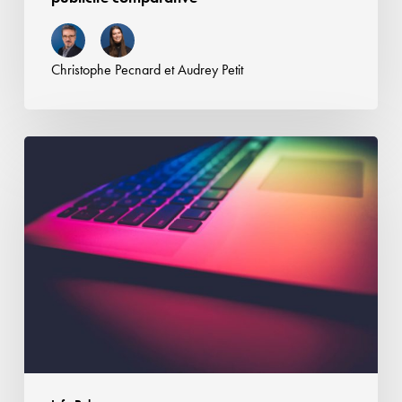
Christophe Pecnard
et
Audrey Petit
Adoption
de
la
proposition
de
loi
visant
à
lutter
contre
les