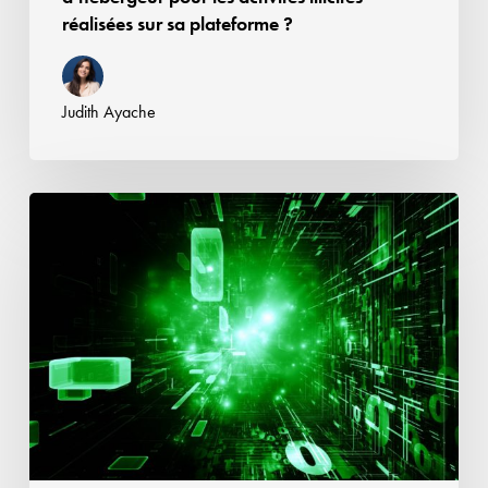
sur
réalisées sur sa plateforme ?
sa
plateforme
?
Judith Ayache
Le
Data
Act
1/2
–
Fondations,
droits
des
utilisateurs
et