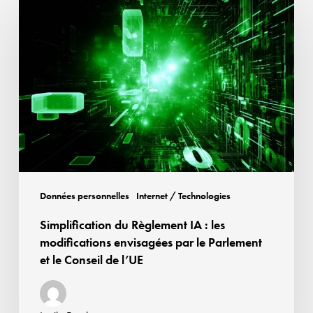
du
Règlement
IA
:
les
modifications
envisagées
par
le
Parlement
Données personnelles
Internet / Technologies
et
Simplification du Règlement IA : les
le
modifications envisagées par le Parlement
Conseil
et le Conseil de l’UE
de
l’UE