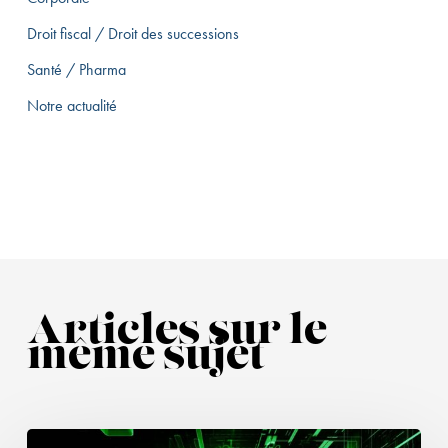
Droit fiscal / Droit des successions
Santé / Pharma
Notre actualité
Articles sur le
même sujet
Simplification