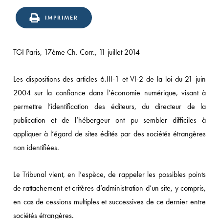
n
IMPRIMER
ppel
u
TGI Paris, 17ème Ch. Corr., 11 juillet 2014
atut
’éditeur
Les dispositions des articles 6.III-1 et VI-2 de la loi du 21 juin
’un
2004 sur la confiance dans l’économie numérique, visant à
te
permettre l’identification des éditeurs, du directeur de la
e
publication et de l’hébergeur ont pu sembler difficiles à
ente
appliquer à l’égard de sites édités par des sociétés étrangères
ux
non identifiées.
nchères
Le Tribunal vient, en l’espèce, de rappeler les possibles points
e
de rattachement et critères d’administration d’un site, y compris,
arking
en cas de cessions multiples et successives de ce dernier entre
e
sociétés étrangères.
oms