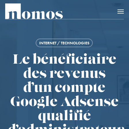
Skip
Accès rapide au
to
main
content
INTERNET / TECHNOLOGIES
Le bénéficiaire
des revenus
d’un compte
Google Adsense
qualifié