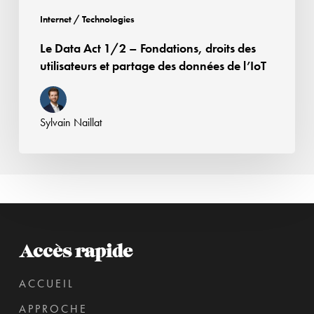
partage
Internet / Technologies
des
Le Data Act 1/2 – Fondations, droits des
données
utilisateurs et partage des données de l’IoT
de
l’IoT
Sylvain Naillat
Accès rapide
ACCUEIL
APPROCHE