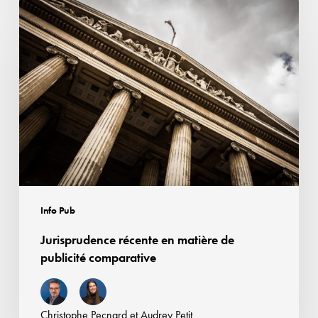
Jurisprudence
récente
en
matière
de
publicité
comparative
Info Pub
Jurisprudence récente en matière de
publicité comparative
Christophe Pecnard
et
Audrey Petit