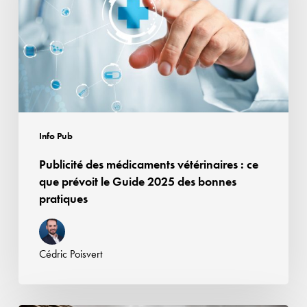
:
ce
que
prévoit
le
Guide
2025
Info Pub
des
Publicité des médicaments vétérinaires : ce
bonnes
que prévoit le Guide 2025 des bonnes
pratiques
pratiques
Cédric Poisvert