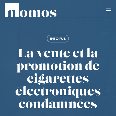
Skip
Accès rapide au
to
main
content
INFO PUB
La vente et la
promotion de
cigarettes
électroniques
condamnées