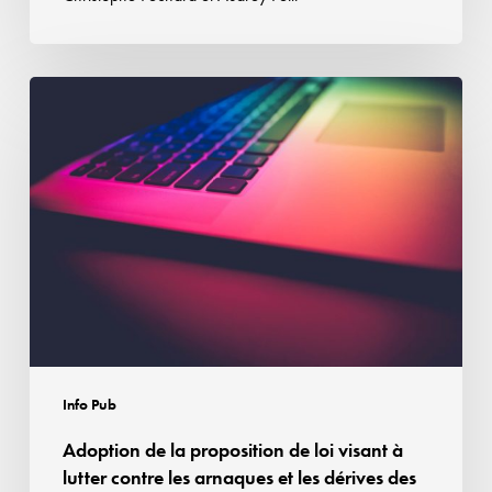
Adoption
de
la
proposition
de
loi
visant
à
lutter
contre
les
Info Pub
arnaques
Adoption de la proposition de loi visant à
et
lutter contre les arnaques et les dérives des
les