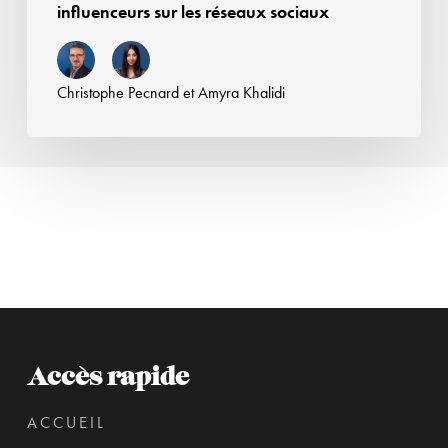
influenceurs sur les réseaux sociaux
dérives
des
influenceurs
Christophe Pecnard
et
Amyra Khalidi
sur
les
réseaux
sociaux
Accès rapide
ACCUEIL