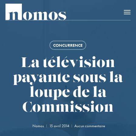
Skip
Accès rapide au
to
main
content
CONCURRENCE
La télévision
payante sous la
loupe de la
Commission
Nomos
15 avril 2014
Aucun commentaire