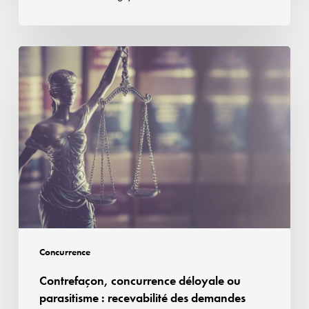
de
position
dominante
Contrefaçon,
concurrence
déloyale
ou
parasitisme :
recevabilité
des
demandes
formées
en
cause
Concurrence
d’appel
Contrefaçon, concurrence déloyale ou
parasitisme : recevabilité des demandes