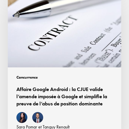
Google
d’assurer
Android
la
:
rémunération
la
des
CJUE
droits
valide
voisins
l’amende
imposée
à
Google
Concurrence
et
Affaire Google Android : la CJUE valide
simplifie
l’amende imposée à Google et simplifie la
la
preuve de l’abus de position dominante
preuve
de
l’abus
Sara Pomar
et
Tanguy Renault