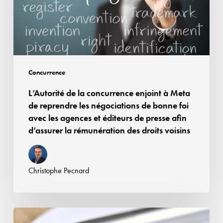
Meta
de
reprendre
les
négociations
Concurrence
de
L’Autorité de la concurrence enjoint à Meta
bonne
de reprendre les négociations de bonne foi
foi
avec les agences et éditeurs de presse afin
avec
d’assurer la rémunération des droits voisins
les
agences
et
Christophe Pecnard
éditeurs
de
presse
Affaire
afin