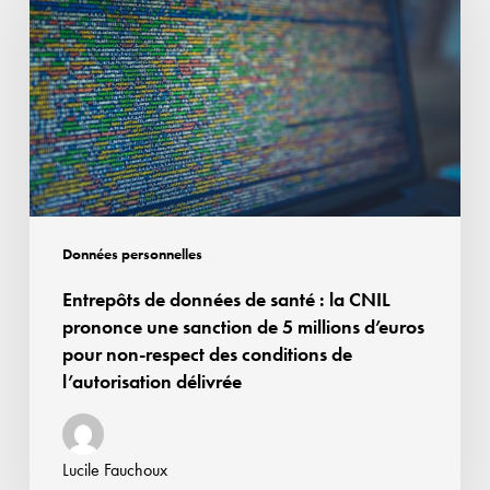
données
de
santé :
la
CNIL
prononce
une
sanction
de
Données personnelles
5
Entrepôts de données de santé : la CNIL
millions
prononce une sanction de 5 millions d’euros
d’euros
pour non-respect des conditions de
pour
l’autorisation délivrée
non-
respect
des
Lucile Fauchoux