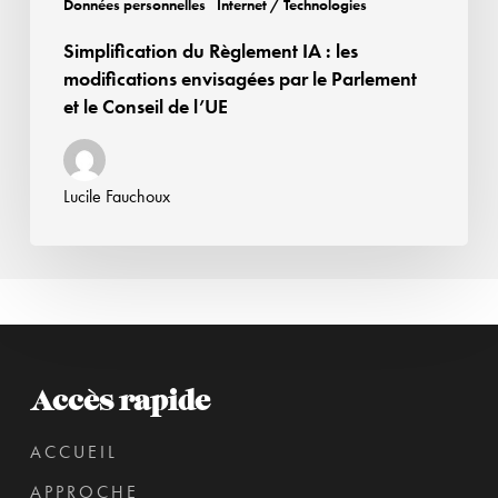
Données personnelles
Internet / Technologies
et
Simplification du Règlement IA : les
le
modifications envisagées par le Parlement
Conseil
et le Conseil de l’UE
de
l’UE
Lucile Fauchoux
Accès rapide
ACCUEIL
APPROCHE