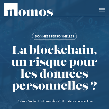
Skip
Accès rapide au
to
main
content
DONNÉES PERSONNELLES
La blockchain,
un risque pour
les données
personnelles ?
Sylvain Naillat
23 novembre 2018
Aucun commentaire