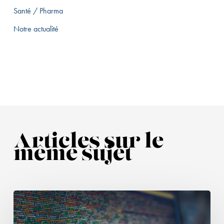
Santé / Pharma
Notre actualité
Articles sur le
même sujet
Entrepôts
de