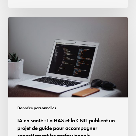
conditions
de
l’autorisation
IA
délivrée
en
santé :
La
HAS
et
la
CNIL
publient
un
projet
Données personnelles
de
IA en santé : La HAS et la CNIL publient un
guide
projet de guide pour accompagner
pour
concrètement les professionnels