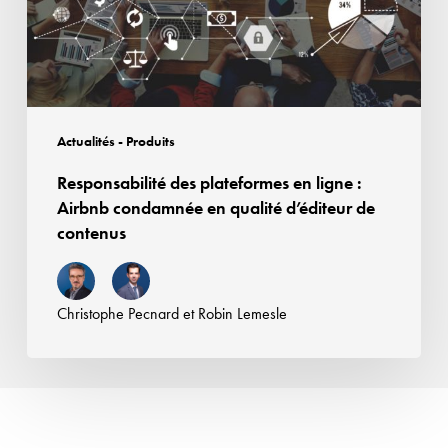
Airbnb
condamnée
en
qualité
d’éditeur
Actualités - Produits
de
Responsabilité des plateformes en ligne :
contenus
Airbnb condamnée en qualité d’éditeur de
contenus
Christophe Pecnard
et
Robin Lemesle