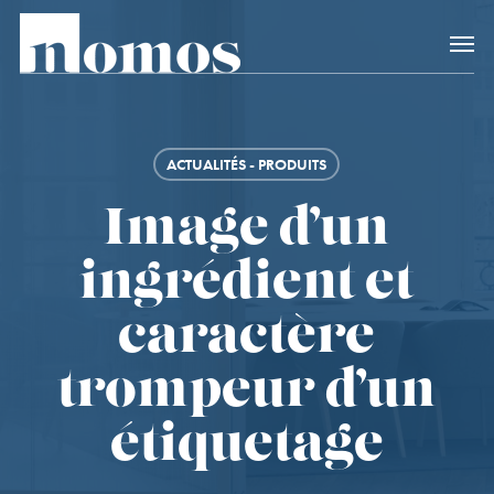
Skip
Accès rapide au
to
main
content
ACTUALITÉS - PRODUITS
Image d’un
ingrédient et
caractère
trompeur d’un
étiquetage