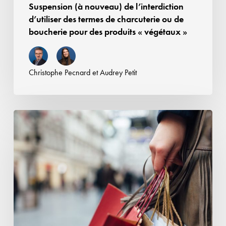
Suspension (à nouveau) de l’interdiction
boucherie
d’utiliser des termes de charcuterie ou de
pour
boucherie pour des produits « végétaux »
des
produits
«
Christophe Pecnard
et
Audrey Petit
végétaux
»
Retour
sur
les
qualités
attendues
des
cosmétiques
«