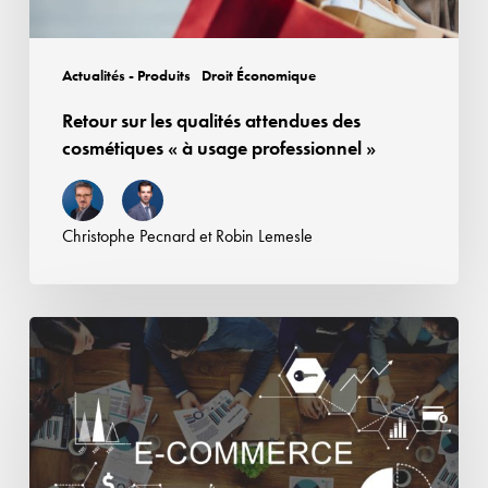
à
usage
professionnel
Actualités - Produits
Droit Économique
»
Retour sur les qualités attendues des
cosmétiques « à usage professionnel »
Christophe Pecnard
et
Robin Lemesle
Responsabilité
des
plateformes
en
ligne
: