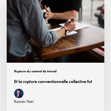
Et
la
rupture
conventionnelle
collective
fut
Rupture du contrat de travail
Et la rupture conventionnelle collective fut
Romain Pietri