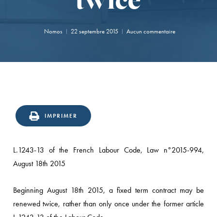
twice
Nomos
22 septembre 2015
Aucun commentaire
onfirmation
n
IMPRIMER
ppel
u
L.1243-13 of the French Labour Code, Law n°2015-994,
atut
August 18th 2015
’éditeur
’un
Beginning August 18th 2015, a fixed term contract may be
te
renewed twice, rather than only once under the former article
e