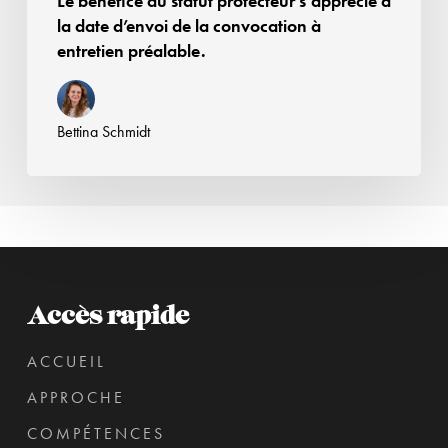
Le bénéfice du statut protecteur s’apprécie à
convocation
la date d’envoi de la convocation à
à
entretien préalable.
entretien
préalable.
Bettina Schmidt
Accès rapide
ACCUEIL
APPROCHE
COMPÉTENCES