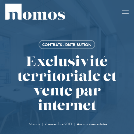
Skip
Accès rapide au
to
main
content
CONTRATS - DISTRIBUTION
Exclusivité
territoriale et
vente par
internet
Nomos
6 novembre 2013
Aucun commentaire