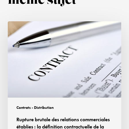
même sujet
Rupture
brutale
des
relations
commerciales
établies
:
la
définition
contractuelle
de
Contrats - Distribution
la
Rupture brutale des relations commerciales
force
établies : la définition contractuelle de la