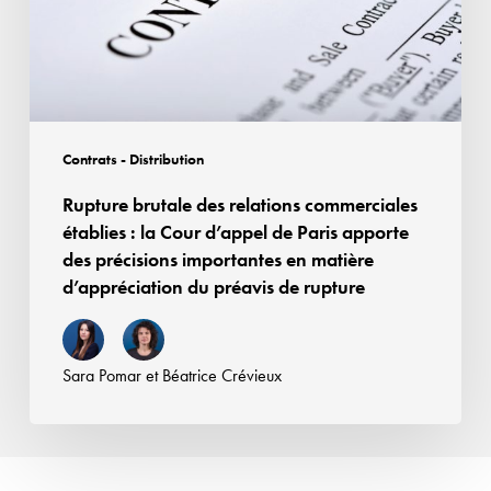
la
Cour
d’appel
de
Paris
Contrats - Distribution
apporte
Rupture brutale des relations commerciales
des
établies : la Cour d’appel de Paris apporte
précisions
des précisions importantes en matière
importantes
d’appréciation du préavis de rupture
en
matière
d’appréciation
Sara Pomar
et
Béatrice Crévieux
du
préavis
de
rupture