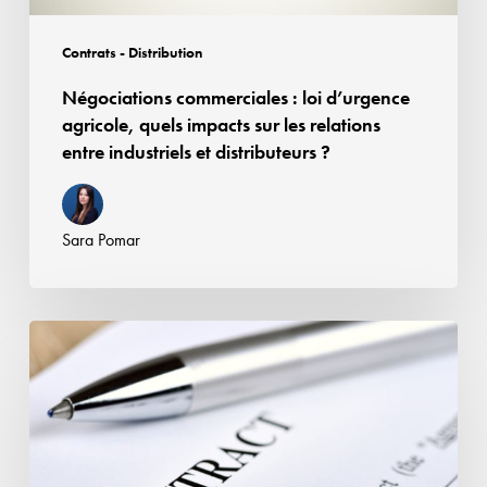
relations
entre
Contrats - Distribution
industriels
Négociations commerciales : loi d’urgence
et
agricole, quels impacts sur les relations
distributeurs
entre industriels et distributeurs ?
?
Sara Pomar
Rupture
brutale
des
relations
commerciales
établies :