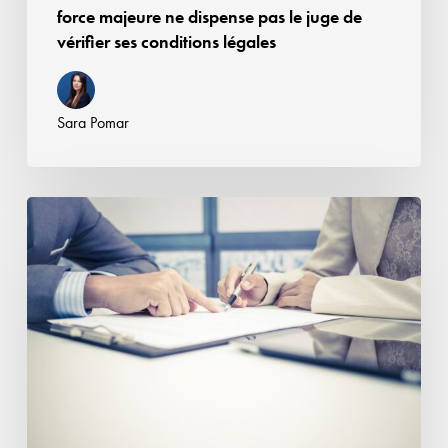
majeure
force majeure ne dispense pas le juge de
ne
vérifier ses conditions légales
dispense
pas
le
Sara Pomar
juge
de
vérifier
Négociations
ses
commerciales :
conditions
loi
légales
d’urgence
agricole,
quels
impacts
sur
les