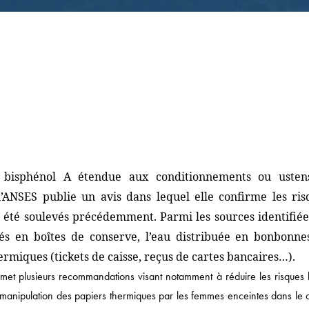
 bisphénol A étendue aux conditionnements ou ustens
Actualités
 l’ANSES publie un avis dans lequel elle confirme les ris
jà été soulevés précédemment. Parmi les sources identifiée
DROIT ÉCONOMIQUE
nés en boîtes de conserve, l’eau distribuée en bonbonne
MÉDIAS / IP / TECH
rmiques (tickets de caisse, reçus de cartes bancaires…).
DROIT SOCIAL
met plusieurs recommandations visant notamment à réduire les risques l
CORPORATE
la manipulation des papiers thermiques par les femmes enceintes dans le 