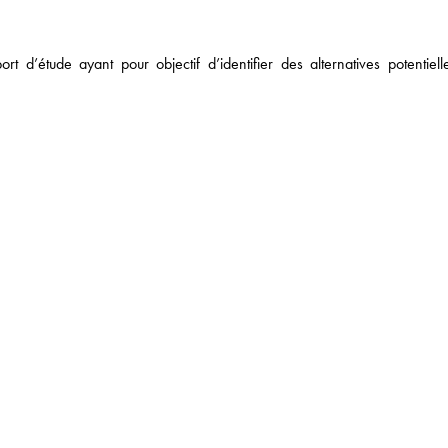
DROIT FISCAL / DROI
SANTÉ / PHARMA
t d’étude ayant pour objectif d’identifier des alternatives potentiell
NOTRE ACTUALITÉ
 DE