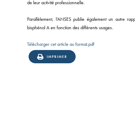
de leur activité professionnelle.
ÉQUIPES
Parallèlement, l’ANSES publie également un autre rappor
bisphénol A en fonction des différents usages.
Télécharger cet article au format.pdf
IMPRIMER
49 AVENUE DE L’OPÉRA, 75002 PARIS
T:
+33 (0)1 43 18 55 00
| F: +33 (0)1 43 18 55 55
© 2025 NOMOS |
MENTIONS LÉGALES
|
POLITIQUE
CONFIDENTIALITÉ