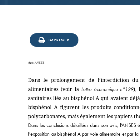
IMPRIMER
Avis ANSES
Dans le prolongement de l’interdiction du
Accès rapide
alimentaires (voir la
),
Lettre économique n°129
sanitaires liés au bisphénol A qui avaient dé
ACCUEIL
bisphénol A figurent les produits condition
APPROCHE
polycarbonates, mais également les papiers the
COMPÉTENCES
Dans les conclusions détaillées dans son avis, l’ANSES é
SECTEURS
l’exposition au bisphénol A par voie alimentaire et par 