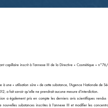
nt capillaire inscrit à l’annexe III de la Directive « Cosmétique » n°76
Actualités
DROIT ÉCONOMIQUE
ure à une «
utilisation sûre
» de cette substance, l’Agence Nationale de Séc
MÉDIAS / IP / TECH
12, a fait savoir qu’elle ne prendrait aucune mesure d’interdiction.
on a également pris en compte les derniers avis scientifiques rendus 
DROIT SOCIAL
de nouvelles substances inscrites à l’annexe III et modifier les concentr
CORPORATE