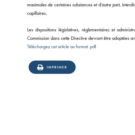
maximales de certaines substances et d’autre part, interdi
ÉQUIPES
capillaires.
Les dispositions législatives, réglementaires et adminis
Commission dans cette Directive devront être adoptées a
Téléchargez cet article au format .pdf
IMPRIMER
49 AVENUE DE L’OPÉRA, 75002 PARIS
T:
+33 (0)1 43 18 55 00
| F: +33 (0)1 43 18 55 55
© 2025 NOMOS |
MENTIONS LÉGALES
|
POLITIQUE
CONFIDENTIALITÉ