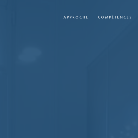
Skip
to
APPROCHE
COMPÉTENCES
main
content