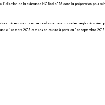
re l’utilisation de la substance HC Red n°16 dans la préparation pour tei
DROIT FISCAL / DROI
SANTÉ / PHARMA
tratives nécessaires pour se conformer aux nouvelles règles édictées p
NOTRE ACTUALITÉ
vant le 1er mars 2013 et mises en œuvre à partir du 1er septembre 2013
 DE