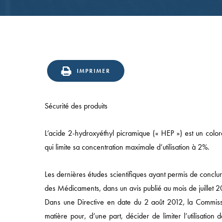
IMPRIMER
Sécurité des produits
L’acide 2-hydroxyéthyl picramique (« HEP ») est un colora
Accès rapide
qui limite sa concentration maximale d’utilisation à 2%.
ACCUEIL
Les dernières études scientifiques ayant permis de concl
APPROCHE
des Médicaments, dans un avis publié au mois de juillet 20
Dans une Directive en date du 2 août 2012, la Commissi
COMPÉTENCES
matière pour, d’une part, décider de limiter l’utilisation 
SECTEURS