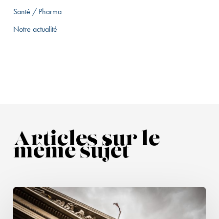
Santé / Pharma
Notre actualité
Articles sur le
même sujet
Suspension
(à