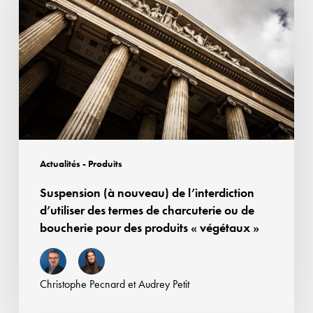
nouveau)
de
l’interdiction
d’utiliser
des
termes
de
charcuterie
ou
Actualités - Produits
de
Suspension (à nouveau) de l’interdiction
boucherie
d’utiliser des termes de charcuterie ou de
pour
boucherie pour des produits « végétaux »
des
produits
«
Christophe Pecnard
et
Audrey Petit
végétaux