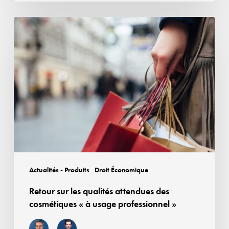
»
Retour
sur
les
qualités
attendues
des
cosmétiques
«
à
usage
professionnel
Actualités - Produits
Droit Économique
»
Retour sur les qualités attendues des
cosmétiques « à usage professionnel »