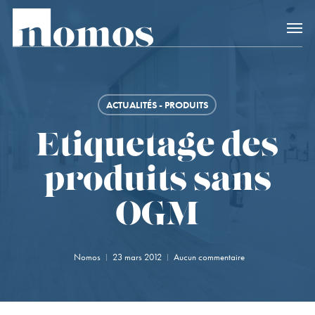
Skip
Accès rapide au
to
main
content
ACTUALITÉS - PRODUITS
Etiquetage des
produits sans
OGM
Nomos
23 mars 2012
Aucun commentaire