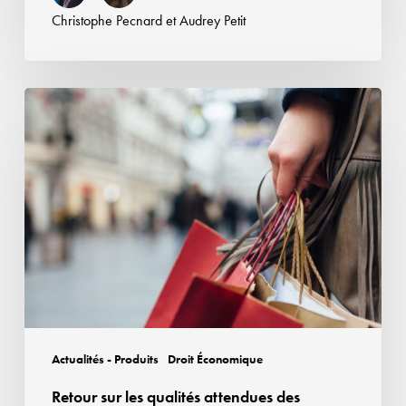
«
Christophe Pecnard
et
Audrey Petit
végétaux
»
Retour
sur
les
qualités
attendues
des
cosmétiques
«
à
usage
professionnel
Actualités - Produits
Droit Économique
»
Retour sur les qualités attendues des