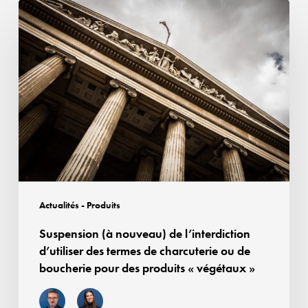
Suspension
(à
nouveau)
de
l’interdiction
d’utiliser
des
termes
de
charcuterie
ou
Actualités - Produits
de
Suspension (à nouveau) de l’interdiction
boucherie
d’utiliser des termes de charcuterie ou de
pour
boucherie pour des produits « végétaux »
des
produits