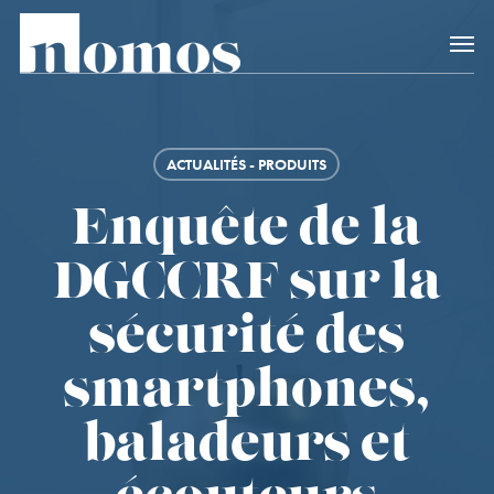
Skip
Accès rapide au
to
main
content
ACTUALITÉS - PRODUITS
Enquête de la
DGCCRF sur la
sécurité des
smartphones,
baladeurs et