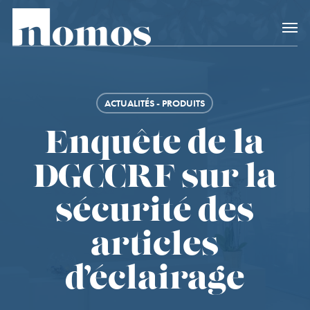
Skip
Accès rapide au
to
main
content
ACTUALITÉS - PRODUITS
Enquête de la
DGCCRF sur la
sécurité des
articles
d’éclairage