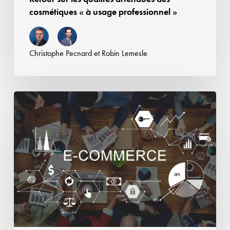
cosmétiques « à usage professionnel »
Christophe Pecnard
et
Robin Lemesle
Responsabilité
des
plateformes
en
ligne
:
Airbnb
condamnée
en
qualité