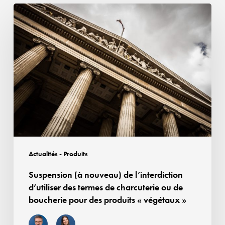
Suspension
(à
nouveau)
de
l’interdiction
d’utiliser
des
termes
de
charcuterie
ou
Actualités - Produits
de
Suspension (à nouveau) de l’interdiction
boucherie
d’utiliser des termes de charcuterie ou de
pour
boucherie pour des produits « végétaux »
des
produits