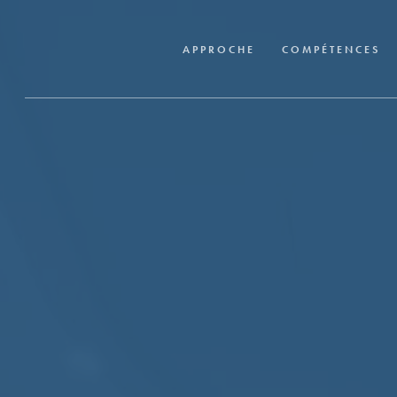
Skip
to
APPROCHE
COMPÉTENCES
main
content