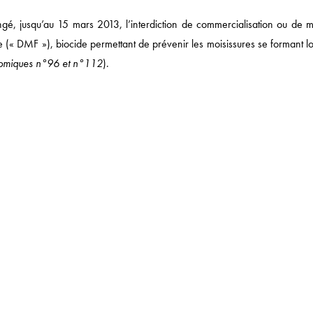
CORPORATE
é, jusqu’au 15 mars 2013, l’interdiction de commercialisation ou de m
DROIT FISCAL / DROI
e (« DMF »), biocide permettant de prévenir les moisissures se formant l
onomiques n°96 et n°112
).
SANTÉ / PHARMA
NOTRE ACTUALITÉ
 DE