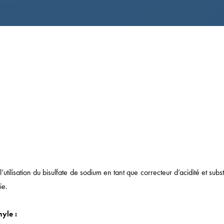
Actualités
ilisation du bisulfate de sodium en tant que correcteur d’acidité et sub
DROIT ÉCONOMIQUE
ie.
MÉDIAS / IP / TECH
yle :
DROIT SOCIAL