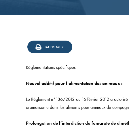
IMPRIMER
Règlementations spécifiques
Nouvel additif pour l’alimentation des animaux :
Accès rapide
Le Règlement n°136/2012 du 16 février 2012 a autorisé l’ut
ACCUEIL
aromatisante dans les aliments pour animaux de compagn
APPROCHE
Prolongation de l’interdiction du fumarate de diméth
COMPÉTENCES