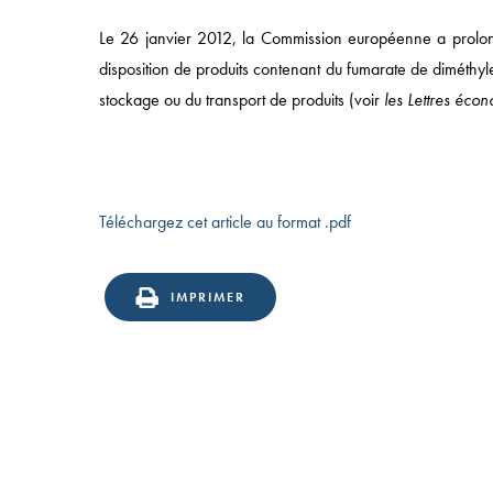
SECTEURS
Le 26 janvier 2012, la Commission européenne a prolong
ÉQUIPES
disposition de produits contenant du fumarate de diméthyl
stockage ou du transport de produits (voir
les Lettres éc
Téléchargez cet article au format .pdf
IMPRIMER
49 AVENUE DE L’OPÉRA, 75002 PARIS
T:
+33 (0)1 43 18 55 00
| F: +33 (0)1 43 18 55 55
© 2025 NOMOS |
MENTIONS LÉGALES
|
POLITIQUE
CONFIDENTIALITÉ