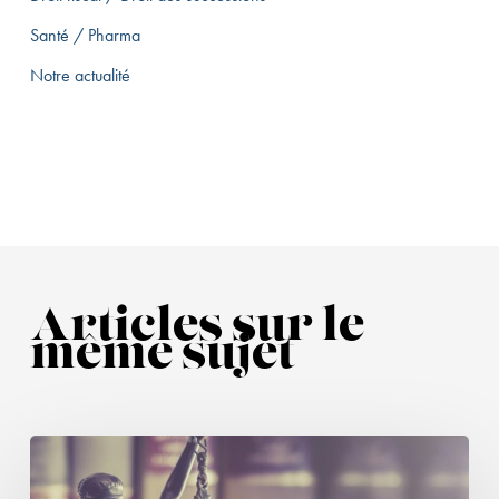
Santé / Pharma
Notre actualité
Articles sur le
même sujet
Transiger
sur