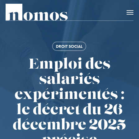
Skip
Accès rapide au
to
main
content
DROIT SOCIAL
Emploi des
salariés
expérimentés :
le décret du 26
décembre 2025