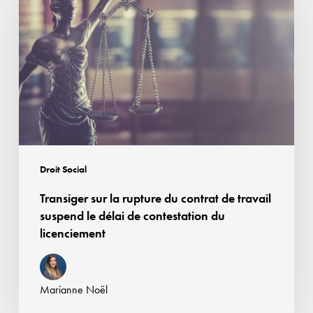
la
rupture
du
contrat
de
travail
suspend
le
délai
Droit Social
de
Transiger sur la rupture du contrat de travail
contestation
suspend le délai de contestation du
du
licenciement
licenciement
Marianne Noël