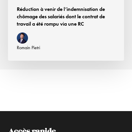
contrat
Réduction à venir de l’indemnisation de
de
chômage des salariés dont le contrat de
travail
travail a été rompu via une RC
a
été
rompu
Romain Pietri
via une
RC
Accès rapide