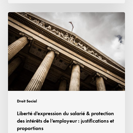
Liberté
d’expression
du
salarié
&
protection
des
intérêts
de
l’employeur : justifications
et
Droit Social
proportions
Liberté d’expression du salarié & protection
des intérêts de l’employeur : justifications et
proportions