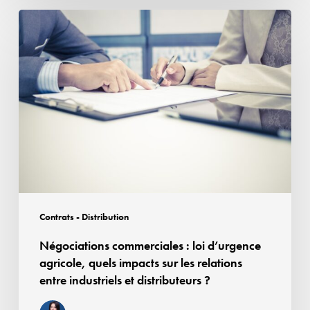
vérifier
Négociations
ses
commerciales :
conditions
loi
légales
d’urgence
agricole,
quels
impacts
sur
les
relations
entre
Contrats - Distribution
industriels
Négociations commerciales : loi d’urgence
et
agricole, quels impacts sur les relations
distributeurs
entre industriels et distributeurs ?
?