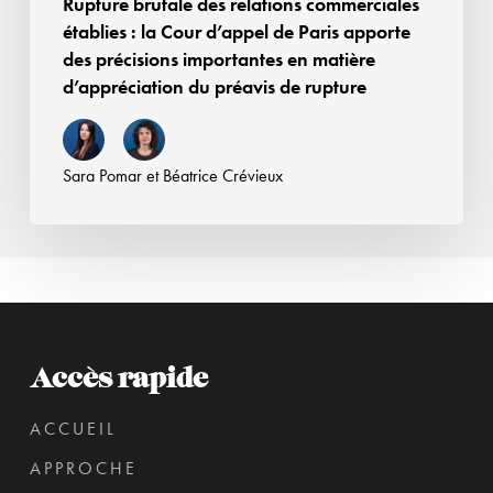
Rupture brutale des relations commerciales
des
établies : la Cour d’appel de Paris apporte
précisions
des précisions importantes en matière
importantes
d’appréciation du préavis de rupture
en
matière
d’appréciation
Sara Pomar
et
Béatrice Crévieux
du
préavis
de
rupture
Accès rapide
ACCUEIL
APPROCHE