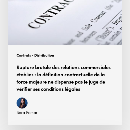
commerciales
établies
:
la
définition
contractuelle
de
Contrats - Distribution
la
Rupture brutale des relations commerciales
force
établies : la définition contractuelle de la
majeure
force majeure ne dispense pas le juge de
ne
vérifier ses conditions légales
dispense
pas
le
Sara Pomar
juge
de