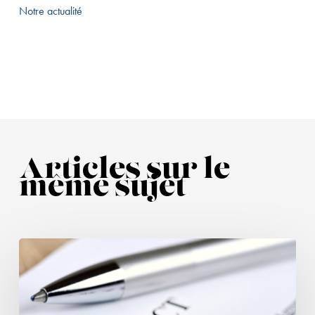
Notre actualité
Articles sur le
même sujet
Rupture
brutale
des
relations