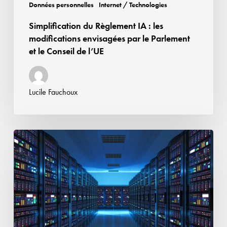
Parlement
Données personnelles
Internet / Technologies
et
Simplification du Règlement IA : les
le
modifications envisagées par le Parlement
Conseil
et le Conseil de l’UE
de
l’UE
Lucile Fauchoux
Airbnb
peut-
elle
se
prévaloir
du
statut