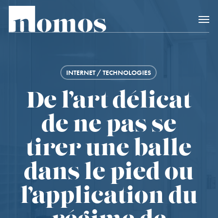
Skip
Accès rapide au
to
main
content
INTERNET / TECHNOLOGIES
De l’art délicat
de ne pas se
tirer une balle
dans le pied ou
l’application du