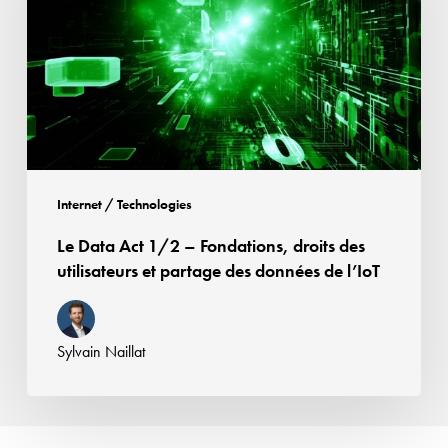
1/2
–
Fondations,
droits
des
utilisateurs
et
partage
Internet / Technologies
des
Le Data Act 1/2 – Fondations, droits des
données
utilisateurs et partage des données de l’IoT
de
l’IoT
Sylvain Naillat