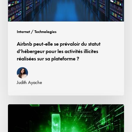
d’hébergeur
pour
les
activités
Internet / Technologies
illicites
Airbnb peut-elle se prévaloir du statut
réalisées
d’hébergeur pour les activités illicites
sur
réalisées sur sa plateforme ?
sa
plateforme
?
Judith Ayache
Le
Data
Act