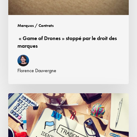
marques
Marques / Contrats
« Game of Drones » stoppé par le droit des
marques
Florence Dauvergne
Etiquette,
marque
et
Loi
Evin