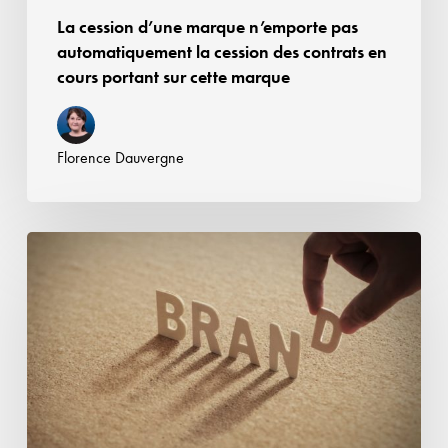
en
La cession d’une marque n’emporte pas
cours
automatiquement la cession des contrats en
portant
cours portant sur cette marque
sur
cette
marque
Florence Dauvergne
« Game
of Drones
»
stoppé
par
le
droit
des