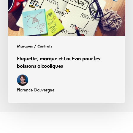
pour
les
boissons
alcooliques
Marques / Contrats
Etiquette, marque et Loi Evin pour les
boissons alcooliques
Florence Dauvergne