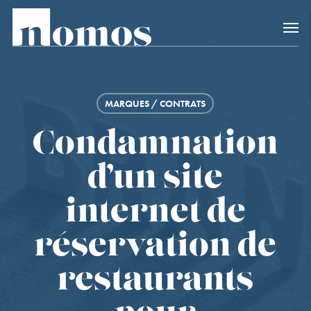
Skip
Accès rapide au
to
main
content
MARQUES / CONTRATS
Condamnation
d’un site
internet de
réservation de
restaurants