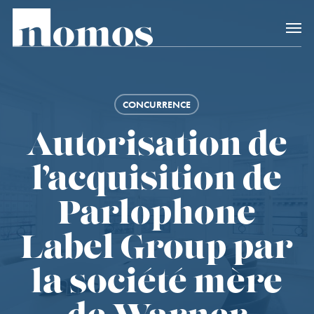
Skip
Accès rapide au
to
main
content
CONCURRENCE
Autorisation de
l’acquisition de
Parlophone
Label Group par
la société mère