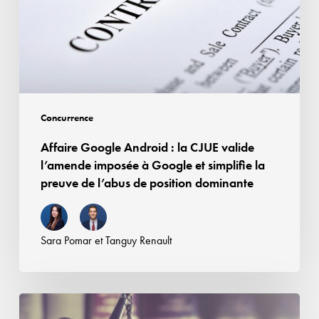
des
CJUE
droits
valide
voisins
l’amende
imposée
à
Google
Concurrence
et
Affaire Google Android : la CJUE valide
simplifie
l’amende imposée à Google et simplifie la
la
preuve de l’abus de position dominante
preuve
de
l’abus
Sara Pomar
et
Tanguy Renault
de
position
dominante
Contrefaçon,