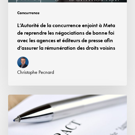
les
négociations
Concurrence
de
L’Autorité de la concurrence enjoint à Meta
bonne
de reprendre les négociations de bonne foi
foi
avec les agences et éditeurs de presse afin
avec
d’assurer la rémunération des droits voisins
les
agences
et
Christophe Pecnard
éditeurs
de
presse
Affaire
afin
Google
d’assurer
Android
la
:
rémunération
la