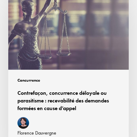
concurrence
déloyale
ou
parasitisme :
recevabilité
des
demandes
formées
en
cause
Concurrence
d’appel
Contrefaçon, concurrence déloyale ou
parasitisme : recevabilité des demandes
formées en cause d’appel
Florence Dauvergne