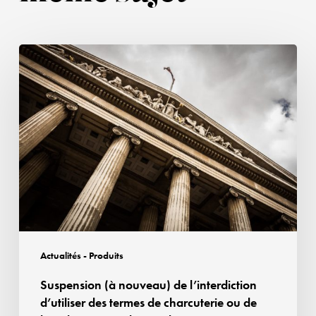
Suspension
(à
nouveau)
de
l’interdiction
d’utiliser
des
termes
de
charcuterie
ou
Actualités - Produits
de
Suspension (à nouveau) de l’interdiction
boucherie
d’utiliser des termes de charcuterie ou de
pour