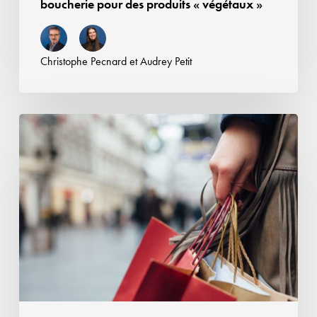
boucherie pour des produits « végétaux »
des
produits
«
Christophe Pecnard
et
Audrey Petit
végétaux
»
Retour
sur
les
qualités
attendues
des
cosmétiques
«
à
usage