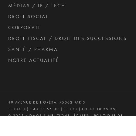
MÉDIAS / IP / TECH
DROIT SOCIAL
CORPORATE
DROIT FISCAL / DROIT DES SUCCESSIONS
SANTÉ / PHARMA
NOTRE ACTUALITÉ
49 AVENUE DE L’OPÉRA, 75002 PARIS
T:
+33 (0)1 43 18 55 00
| F: +33 (0)1 43 18 55 55
© 2025 NOMOS |
MENTIONS LÉGALES
|
POLITIQUE DE
CONFIDENTIALITÉ