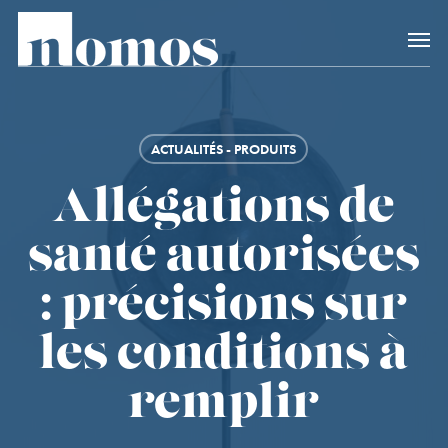
Skip
Accès rapide au
to
main
content
ACTUALITÉS - PRODUITS
Allégations de
santé autorisées
: précisions sur
les conditions à
remplir