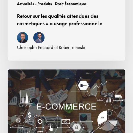
professionnel
Actualités - Produits
Droit Économique
»
Retour sur les qualités attendues des
cosmétiques « à usage professionnel »
Christophe Pecnard
et
Robin Lemesle
Responsabilité
des
plateformes
en
ligne
:
Airbnb
condamnée