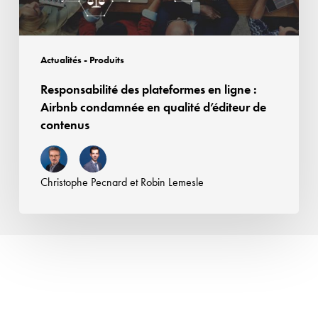
en
qualité
d’éditeur
Actualités - Produits
de
Responsabilité des plateformes en ligne :
contenus
Airbnb condamnée en qualité d’éditeur de
contenus
Christophe Pecnard
et
Robin Lemesle