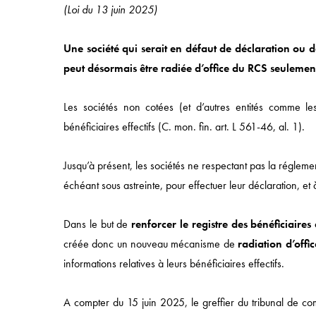
(Loi du 13 juin 2025)
Une société qui serait en défaut de déclaration ou de
peut désormais être radiée d’office du RCS seulemen
Les sociétés non cotées (et d’autres entités comme le
Accès rapide
bénéficiaires effectifs (C. mon. fin. art. L 561-46, al. 1).
ACCUEIL
Jusqu’à présent, les sociétés ne respectant pas la réglemen
APPROCHE
échéant sous astreinte, pour effectuer leur déclaration, e
COMPÉTENCES
Dans le but de
renforcer le registre des bénéficiaires e
SECTEURS
créée donc un nouveau mécanisme de
radiation d’offic
ÉQUIPES
informations relatives à leurs bénéficiaires effectifs.
A compter du 15 juin 2025, le greffier du tribunal de co