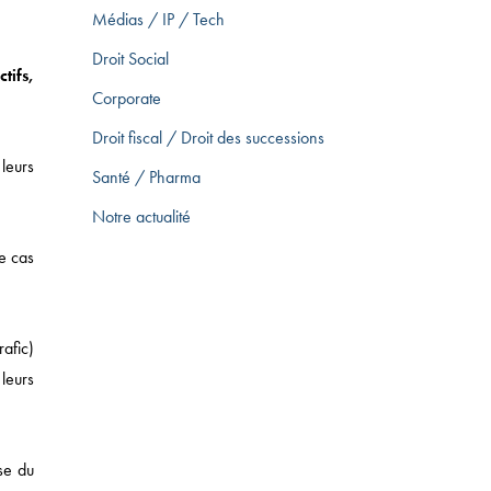
Médias / IP / Tech
Droit Social
tifs,
Corporate
Droit fiscal / Droit des successions
leurs
Santé / Pharma
Notre actualité
le cas
rafic)
 leurs
T DES SUCCESSIONS
se du