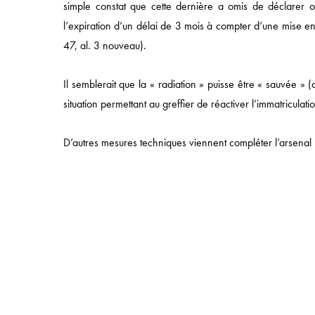
simple constat que cette dernière a omis de déclarer ou 
l’expiration d’un délai de 3 mois à compter d’une mise en
47, al. 3 nouveau).
Il semblerait que la « radiation » puisse être « sauvée » 
49 AVENUE DE L’OPÉRA, 75002 PARIS
situation permettant au greffier de réactiver l’immatriculati
T:
+33 (0)1 43 18 55 00
| F: +33 (0)1 43 18 55 55
© 2025 NOMOS |
MENTIONS LÉGALES
|
POLITIQUE
CONFIDENTIALITÉ
D’autres mesures techniques viennent compléter l’arsenal 
A noter que la radiation d’office d’une société du RCS con
perdre la
personnalité morale
.
IMPRIMER