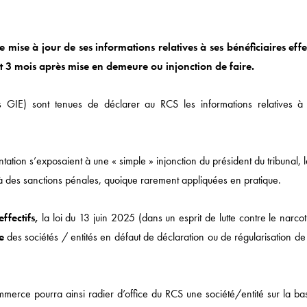
 mise à jour de ses informations relatives à ses bénéficiaires effec
t 3 mois après mise en demeure ou injonction de faire.
s GIE) sont tenues de déclarer au RCS les informations relatives à 
Actualités
DROIT ÉCONOMIQUE
tation s’exposaient à une « simple » injonction du président du tribunal, 
MÉDIAS / IP / TECH
t à des sanctions pénales, quoique rarement appliquées en pratique.
DROIT SOCIAL
ffectifs,
la loi du 13 juin 2025 (dans un esprit de lutte contre le narcot
CORPORATE
e
des sociétés / entités en défaut de déclaration ou de régularisation de
DROIT FISCAL / DROI
SANTÉ / PHARMA
mmerce pourra ainsi radier d’office du RCS une société/entité sur la ba
NOTRE ACTUALITÉ