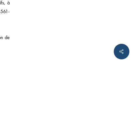
fs, à
 561-
ion de
twitter
linkedin
tumblr
 faire