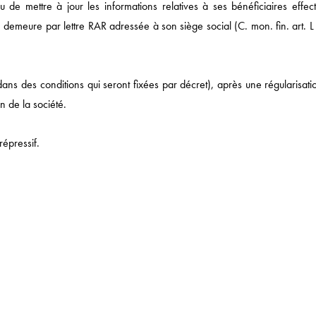
de mettre à jour les informations relatives à ses bénéficiaires effecti
 demeure par lettre RAR adressée à son siège social (C. mon. fin. art. L
(dans des conditions qui seront fixées par décret), après une régularisat
on de la société.
 DE
répressif.
stitue une mesure administrative n’ayant pas pour effet juridique de lui