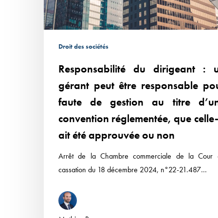
être
responsable
pour
faute
Droit des sociétés
de
Responsabilité du dirigeant : 
gestion
au
gérant peut être responsable po
titre
faute de gestion au titre d’u
d’une
convention réglementée, que celle-
convention
ait été approuvée ou non
réglementée,
que
Arrêt de la Chambre commerciale de la Cour 
celle-
cassation du 18 décembre 2024, n°22-21.487…
ci
ait
été