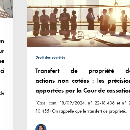
actions non
cotées :
les
précisions
apportées
un
par
ur
la
Droit des sociétés
ne
Cour
Transfert de propriété d
ci
de
cassation
actions non cotées : les précisio
apportées par la Cour de cassatio
de
(Cass. com. 18/09/2024, n° 22-18.436 et n° 
10.455) On rappelle que le transfert de propriété…