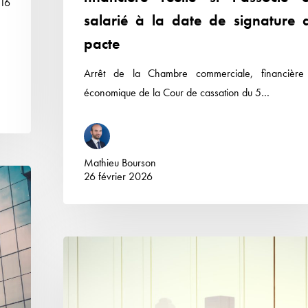
 16
si
salarié à la date de signature 
l’associé
pacte
est
salarié
Arrêt de la Chambre commerciale, financière
à
économique de la Cour de cassation du 5…
la
date
de
signature
Mathieu Bourson
26 février 2026
du
pacte
Transfert
de
propriété
des