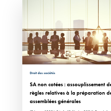
SA
non
cotées
:
assouplissement
des
règles
relatives
à
la
préparation
Droit des sociétés
des
SA non cotées : assouplissement d
assemblées
générales
règles relatives à la préparation d
assemblées générales