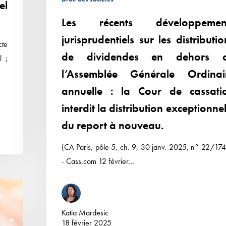
el
de
Les récents développemen
l’Assemblée
Générale
jurisprudentiels sur les distributio
cte
Ordinaire
de dividendes en dehors 
l ;
annuelle :
l’Assemblée Générale Ordinai
la
annuelle : la Cour de cassati
Cour
interdit la distribution exceptionnel
de
cassation
du report à nouveau.
interdit
(CA Paris, pôle 5, ch. 9, 30 janv. 2025, n° 22/17
la
- Cass.com 12 février…
distribution
exceptionnelle
du
report
Katia Mardesic
à
18 février 2025