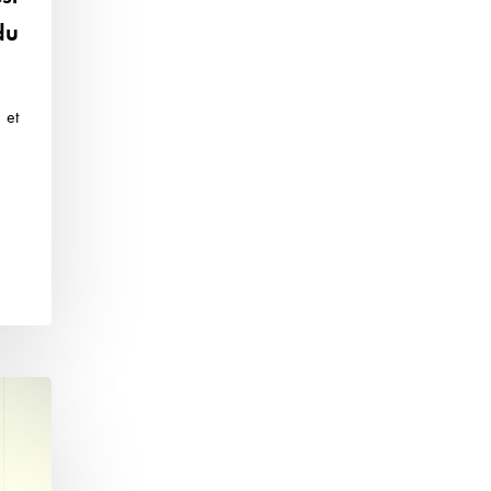
du
 et