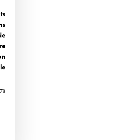
ts
ns
de
re
on
le
478