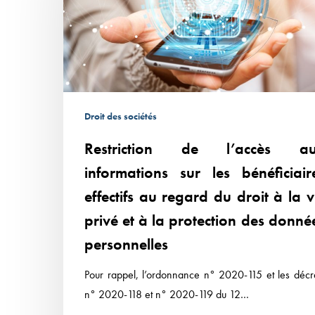
aux
informations
sur
les
bénéficiaires
effectifs
Droit des sociétés
au
regard
Restriction de l’accès a
du
informations sur les bénéficiair
droit
effectifs au regard du droit à la v
à
privé et à la protection des donné
la
vie
personnelles
privé
Pour rappel, l’ordonnance n° 2020-115 et les décr
et
n° 2020-118 et n° 2020-119 du 12…
à