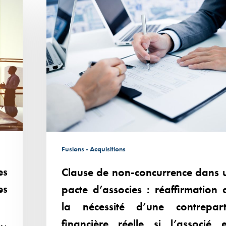
Clause
de
non-
concurrence dans
un
pacte
d’associes
:
réaffirmation
de
la
Fusions - Acquisitions
nécessité
es
Clause de non-concurrence dans 
d’une
contrepartie
es
pacte d’associes : réaffirmation 
financière
la nécessité d’une contrepart
réelle
financière réelle si l’associé e