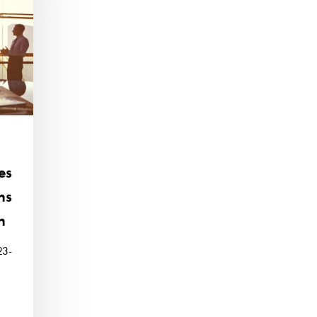
es
ns
n
23-