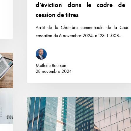
de
d’éviction dans le cadre de 
titres
cession de titres
Arrêt de la Chambre commerciale de la Cour
cassation du 6 novembre 2024, n°23-11.008…
Mathieu Bourson
28 novembre 2024
Révocation
de
dirigeants
et