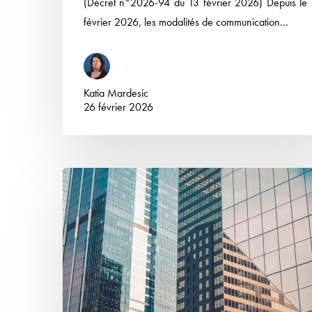
(Décret n°2026-94 du 13 février 2026) Depuis le
février 2026, les modalités de communication…
Katia Mardesic
26 février 2026
Responsabilité
du
dirigeant
:
un
gérant
peut