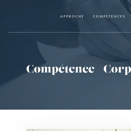
Skip
to
APPROCHE
COMPÉTENCES
main
content
Compétence – Corpo