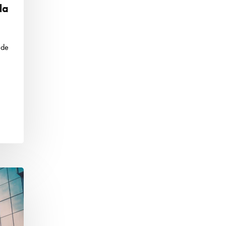
la
 de