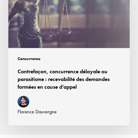
parasitisme :
recevabilité
des
demandes
formées
en
cause
Concurrence
d’appel
Contrefaçon, concurrence déloyale ou
parasitisme : recevabilité des demandes
formées en cause d’appel
Florence Dauvergne