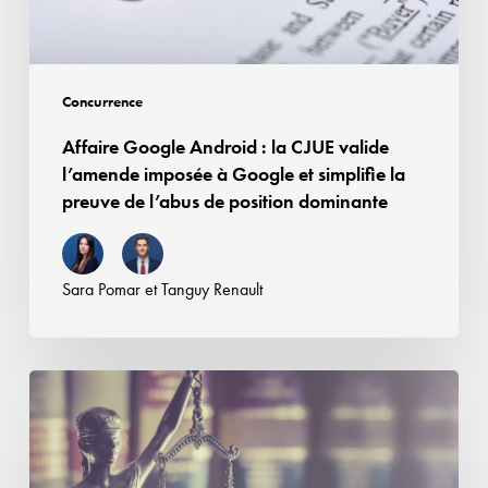
l’amende
imposée
à
Google
Concurrence
et
Affaire Google Android : la CJUE valide
simplifie
l’amende imposée à Google et simplifie la
la
preuve de l’abus de position dominante
preuve
de
l’abus
Sara Pomar
et
Tanguy Renault
de
position
dominante
Contrefaçon,
concurrence
déloyale
ou