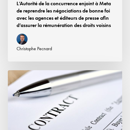
L’Autorité de la concurrence enjoint à Meta
bonne
de reprendre les négociations de bonne foi
foi
avec les agences et éditeurs de presse afin
avec
d’assurer la rémunération des droits voisins
les
agences
et
Christophe Pecnard
éditeurs
de
presse
Affaire
afin
Google
d’assurer
Android
la
:
rémunération
la
des
CJUE
droits
valide
voisins