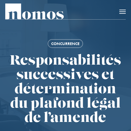
Skip
Accès rapide au
to
main
content
CONCURRENCE
Responsabilités
successives et
détermination
du plafond légal
de l’amende