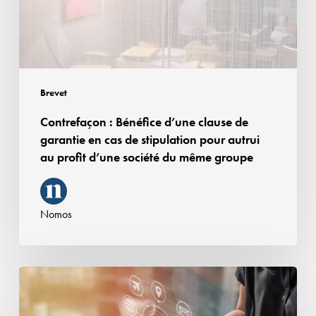
garantie
en
cas
de
stipulation
Brevet
pour
Contrefaçon : Bénéfice d’une clause de
autrui
garantie en cas de stipulation pour autrui
au
au profit d’une société du même groupe
profit
d’une
société
Nomos
du
même
groupe
Constat
d’achat
sur