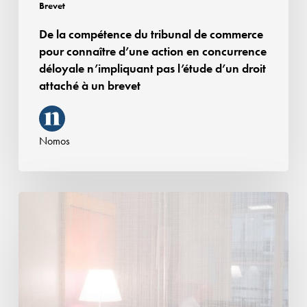
action
Brevet
en
De la compétence du tribunal de commerce
concurrence
pour connaître d’une action en concurrence
déloyale
déloyale n’impliquant pas l’étude d’un droit
n’impliquant
attaché à un brevet
pas
l’étude
d’un
Nomos
droit
attaché
à
Contrefaçon
un
:
brevet
Bénéfice
d’une
clause
de