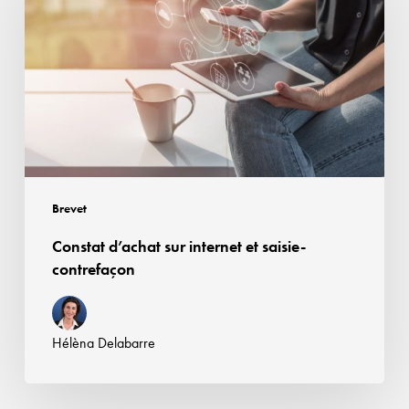
internet
et
saisie-
contrefaçon
Brevet
Constat d’achat sur internet et saisie-
contrefaçon
Hélèna Delabarre