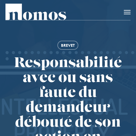
Skip
Accès rapide au
to
main
content
BREVET
Responsabilité
avec ou sans
faute du
demandeur
débouté de son