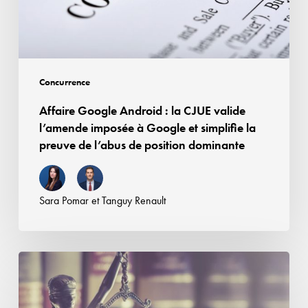
valide
voisins
l’amende
imposée
à
Google
Concurrence
et
Affaire Google Android : la CJUE valide
simplifie
l’amende imposée à Google et simplifie la
la
preuve de l’abus de position dominante
preuve
de
l’abus
Sara Pomar
et
Tanguy Renault
de
position
dominante
Contrefaçon,
concurrence
déloyale