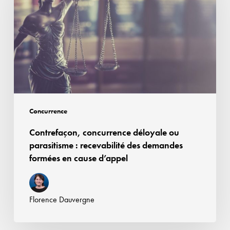
ou
parasitisme :
recevabilité
des
demandes
formées
en
cause
Concurrence
d’appel
Contrefaçon, concurrence déloyale ou
parasitisme : recevabilité des demandes
formées en cause d’appel
Florence Dauvergne