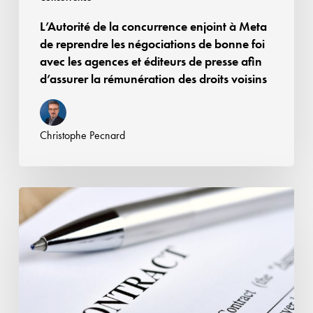
de
L’Autorité de la concurrence enjoint à Meta
bonne
de reprendre les négociations de bonne foi
foi
avec les agences et éditeurs de presse afin
avec
d’assurer la rémunération des droits voisins
les
agences
et
Christophe Pecnard
éditeurs
de
presse
Affaire
afin
Google
d’assurer
Android
la
:
rémunération
la
des
CJUE
droits