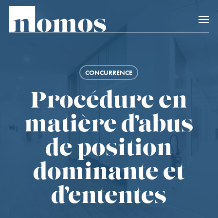
Skip
Accès rapide au
to
main
content
CONCURRENCE
Procédure en
matière d’abus
de position
dominante et
d’ententes