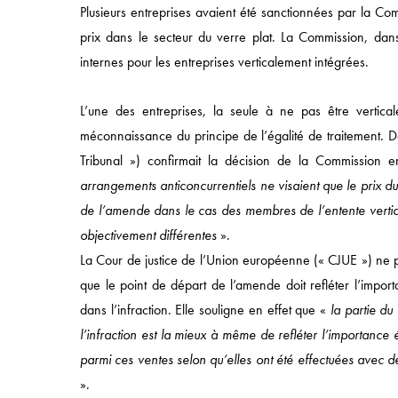
Plusieurs entreprises avaient été sanctionnées par la C
prix dans le secteur du verre plat. La Commission, dan
internes pour les entreprises verticalement intégrées.
Accès rapide
L’une des entreprises, la seule à ne pas être vertica
ACCUEIL
méconnaissance du principe de l’égalité de traitement. 
Tribunal ») confirmait la décision de la Commission
APPROCHE
arrangements anticoncurrentiels ne visaient que le prix du
COMPÉTENCES
de l’amende dans le cas des membres de l’entente vertica
SECTEURS
objectivement différentes
».
ÉQUIPES
La Cour de justice de l’Union européenne (« CJUE ») ne p
que le point de départ de l’amende doit refléter l’import
dans l’infraction. Elle souligne en effet que «
la partie du
l’infraction est la mieux à même de refléter l’importance 
parmi ces ventes selon qu’elles ont été effectuées avec 
».