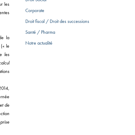
r les
Corporate
entes
Droit fiscal / Droit des successions
Santé / Pharma
de la
Notre actualité
(« le
e les
calcul
tions
T DES SUCCESSIONS
2014,
ernée
jet de
nction
prise