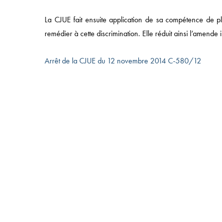
La CJUE fait ensuite application de sa compétence de ple
49 AVENUE DE L’OPÉRA, 75002 PARIS
remédier à cette discrimination. Elle réduit ainsi l’amende
T:
+33 (0)1 43 18 55 00
| F: +33 (0)1 43 18 55 55
© 2025 NOMOS |
MENTIONS LÉGALES
|
POLITIQUE
CONFIDENTIALITÉ
Arrêt de la CJUE du 12 novembre 2014 C-580/12
IMPRIMER