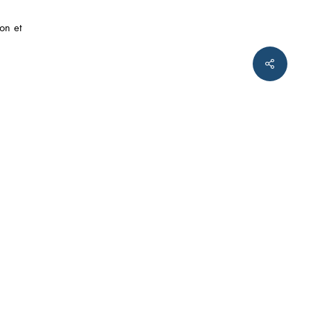
on et
twitter
linkedin
tumblr