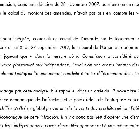
ommission, dans une décision du 28 novembre 2007, pour une entente su
s le calcul du montant des amendes, n’avait pas pris en compte les v
Actualités
lement intégrée, contestait ce calcul de l’amende sur le fondement 
DROIT ÉCONOMIQUE
Dans un arrêt du 27 septembre 2012, le Tribunal de l’Union européenne 
 en jugeant que «
dans la mesure où la Commission a considéré qu
MÉDIAS / IP / TECH
 verre plat facturé aux indépendants, l’exclusion des ventes internes du 
DROIT SOCIAL
lement intégrés l’a uniquement conduite à traiter différemment des situa
CORPORATE
DROIT FISCAL / DROI
artage pas cette analyse. Elle rappelle, dans un arrêt du 12 novembre 
ance économique de l’infraction et le poids relatif de l’entreprise conc
SANTÉ / PHARMA
 chiffre d’affaires global provenant de la vente des produits qui font l’ob
NOTRE ACTUALITÉ
économique de cette infraction. Il n’y a donc pas lieu d’opérer une disti
des tiers indépendants ou avec des entités appartenant à une même entre