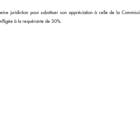
ine juridiction pour substituer son appréciation à celle de la Commissi
 infligée à la requérante de 30%.
 DE