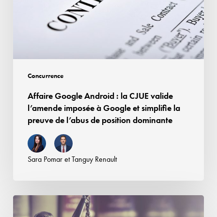
CJUE
droits
valide
voisins
l’amende
imposée
à
Google
Concurrence
et
Affaire Google Android : la CJUE valide
simplifie
l’amende imposée à Google et simplifie la
la
preuve de l’abus de position dominante
preuve
de
l’abus
Sara Pomar
et
Tanguy Renault
de
position
dominante
Contrefaçon,
concurrence