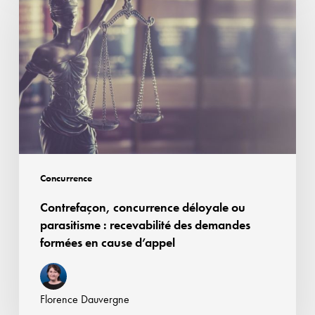
déloyale
ou
parasitisme :
recevabilité
des
demandes
formées
en
cause
Concurrence
d’appel
Contrefaçon, concurrence déloyale ou
parasitisme : recevabilité des demandes
formées en cause d’appel
Florence Dauvergne