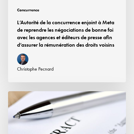
négociations
Concurrence
de
L’Autorité de la concurrence enjoint à Meta
bonne
de reprendre les négociations de bonne foi
foi
avec les agences et éditeurs de presse afin
avec
d’assurer la rémunération des droits voisins
les
agences
et
Christophe Pecnard
éditeurs
de
presse
Affaire
afin
Google
d’assurer
Android
la
:
rémunération
la
des