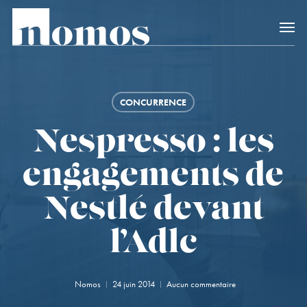
Skip
Accès rapide au
to
main
content
CONCURRENCE
Nespresso : les
engagements de
Nestlé devant
l’Adlc
Nomos
24 juin 2014
Aucun commentaire