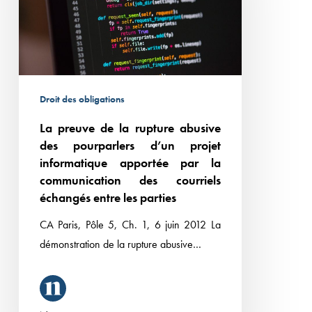
rupture
abusive
des
pourparlers d’un
projet
Droit des obligations
informatique
La preuve de la rupture abusive
apportée
des pourparlers d’un projet
par
informatique apportée par la
la
communication des courriels
communication
échangés entre les parties
des
CA Paris, Pôle 5, Ch. 1, 6 juin 2012 La
courriels
démonstration de la rupture abusive…
échangés
entre
les
parties