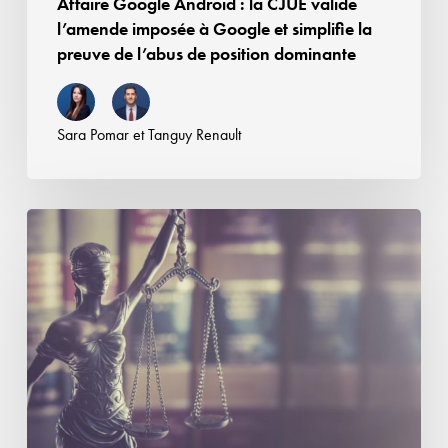
Affaire Google Android : la CJUE valide
simplifie
l’amende imposée à Google et simplifie la
la
preuve de l’abus de position dominante
preuve
de
l’abus
Sara Pomar
et
Tanguy Renault
de
position
dominante
Contrefaçon,
concurrence
déloyale
ou
parasitisme :
recevabilité
des
demandes
formées