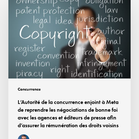
L’Autorité
de
la
concurrence
enjoint
à
Meta
de
reprendre
les
négociations
Concurrence
de
L’Autorité de la concurrence enjoint à Meta
bonne
de reprendre les négociations de bonne foi
foi
avec les agences et éditeurs de presse afin
avec
d’assurer la rémunération des droits voisins
les