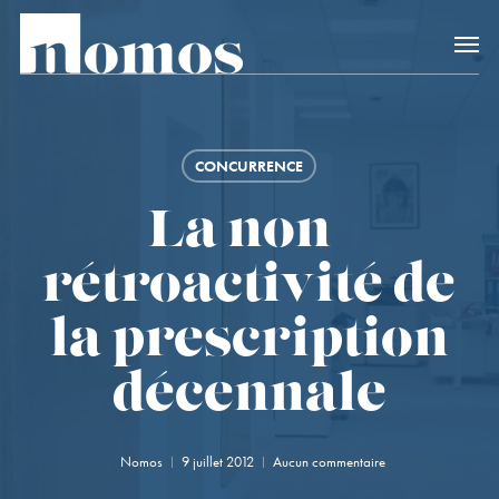
Skip
Accès rapide au
to
main
content
CONCURRENCE
La non-
rétroactivité de
la prescription
décennale
Nomos
9 juillet 2012
Aucun commentaire