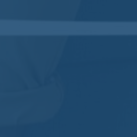
Pomar
et
Tanguy Renault
Aucun comment