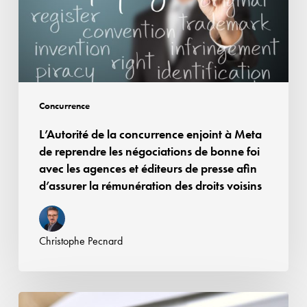
à
Meta
de
reprendre
les
négociations
Concurrence
de
L’Autorité de la concurrence enjoint à Meta
bonne
de reprendre les négociations de bonne foi
foi
avec les agences et éditeurs de presse afin
avec
d’assurer la rémunération des droits voisins
les
agences
et
Christophe Pecnard
éditeurs
de
presse
Affaire