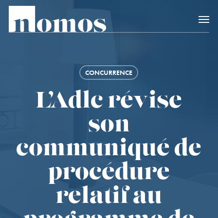
Skip
Accès rapide au
to
main
content
CONCURRENCE
L’Adlc révise
son
communiqué de
procédure
relatif au