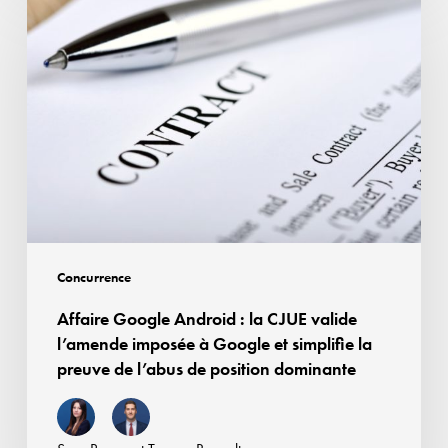
afin
Google
d’assurer
Android
la
:
rémunération
la
des
CJUE
droits
valide
voisins
l’amende
imposée
à
Google
Concurrence
et
Affaire Google Android : la CJUE valide
simplifie
l’amende imposée à Google et simplifie la
la
preuve de l’abus de position dominante
preuve
de
l’abus