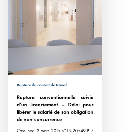
pour
et
libérer
autorisation
le
de
salarié
licenciement
de
son
obligation
de
non-
concurrence
Rupture du contrat de travail
Rupture conventionnelle suivie
d’un licenciement – Délai pour
libérer le salarié de son obligation
de non-concurrence
Cass. soc. 3 mars 2015 n°13-20549 B /