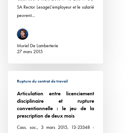
SA Rector LesageL'employeur et le salarié
peuvent…
Muriel De Lamberterie
27 mars 2015
Articulation
Rupture du contrat de travail
entre
licenciement
Articulation entre licenciement
disciplinaire
disciplinaire et rupture
et
conventionnelle : le jeu de la
prescription de deux mois
rupture
conventionnelle
Cass. soc., 3 mars 2015, 13-23348 -
: