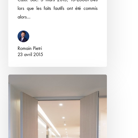
licenciement
lors que les faits fautifs ont été commis
est
alors…
diligentée
alors
qu’il
ne
Romain Pietri
23 avril 2015
l’est
plus
:
Rupture
nuances
conventionnelle
entre
suivie
saisine
d’un
de
licenciement
l’inspection
–
du
Délai
travail