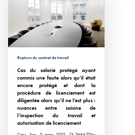
salarié
protégé
ayant
commis
une
faute
alors
Rupture du contrat de travail
qu’il
Cas du salarié protégé ayant
était
commis une faute alors qu’il était
encore
encore protégé et dont la
protégé
procédure de licenciement est
et
diligentée alors qu’il ne l’est plus :
dont
nuances entre saisine de
la
l’inspection du travail et
procédure
autorisation de licenciement
de
Cass. Soc. 5 mars 2015, 13-26667Dès