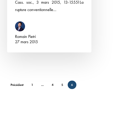
Cass. soc., 3 mars 2015, 13-15551La
le
rupture conventionnelle…
jeu
de
la
Romain Pietri
prescription
27 mars 2015
de
deux
mois
Précédent
1
…
4
5
6