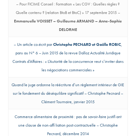
ICIME
– Pour FICIME Conseil : Formation « Les CGV : Quelles règles ?
onseil
Quelle contenu ? (relation BtoB et BtoC) » 17 septembre 2015 –
Emmanuelle VOISSET – Guillaume ARMAND – Anne-Sophie
encontre
DELORME
hématique
– Un article co-écrit par
Christophe PECNARD et Gaëlle ROBIC
,
es
paru au N° 6 – Juin 2015 de la revue Dalloz Actualité Juridique
auses
Contrats d’Affaires : « L’Autorité de la concurrence veut s’inviter dans
sentielles
les négociations commerciales »
es
Quand le juge ordonne la réécriture d’un règlement intérieur de GIE
GV
sur le fondement du déséquilibre significatif – Christophe Pecnard –
Clément Tournaire, janvier 2015
9
in
Commerce alimentaire de proximité : pas de savoir-faire justifi ant
014
une clause de non-affi liation post-contractuelle – Christophe
Pecnard, décembre 2014