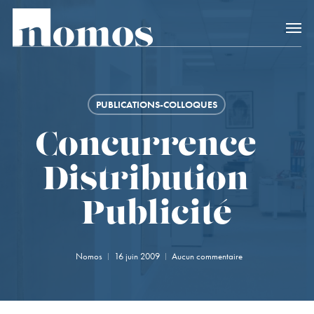
Skip
Accès rapide au
to
main
content
PUBLICATIONS-COLLOQUES
Concurrence –
Distribution –
Publicité
Nomos
16 juin 2009
Aucun commentaire