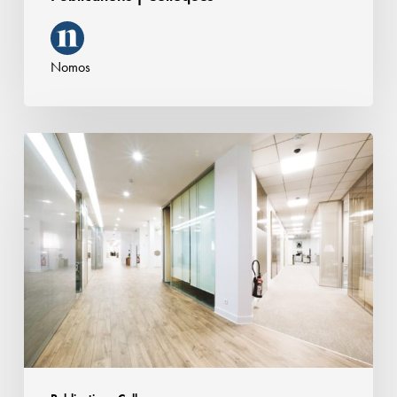
Nomos
Fusions
Acquisitions
–
Private
Equity
–
Fiscal