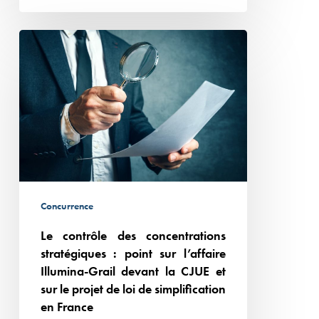
Le
contrôle
des
concentrations
stratégiques :
point
sur
l’affaire
Illumina-
Concurrence
Grail
Le contrôle des concentrations
devant
stratégiques : point sur l’affaire
la
Illumina-Grail devant la CJUE et
CJUE
sur le projet de loi de simplification
et
en France
sur