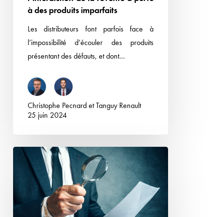
à
à des produits imparfaits
perte
Les distributeurs font parfois face à
à
l’impossibilité d’écouler des produits
des
présentant des défauts, et dont…
produits
imparfaits
Christophe Pecnard
et
Tanguy Renault
25 juin 2024
L’Autorité
de
la
concurrence
examine