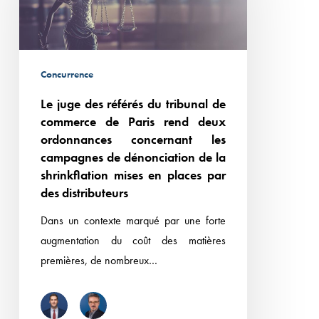
référés
à
du
l’encontre
tribunal
de
de
Concurrence
sociétés
commerce
françaises
Le juge des référés du tribunal de
de
et
commerce de Paris rend deux
Paris
étrangères.
ordonnances concernant les
rend
campagnes de dénonciation de la
deux
shrinkflation mises en places par
ordonnances
des distributeurs
concernant
Dans un contexte marqué par une forte
les
augmentation du coût des matières
campagnes
premières, de nombreux…
de
dénonciation
de