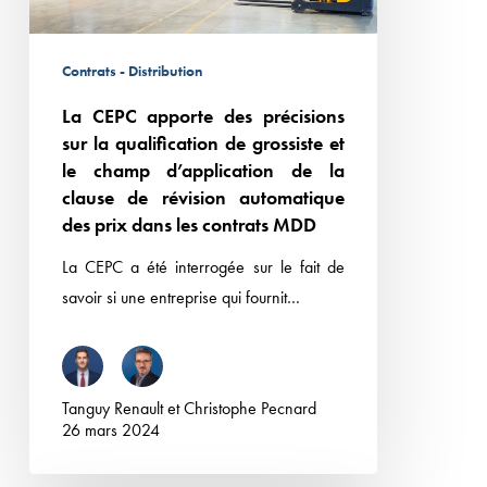
qualification
de
Contrats - Distribution
grossiste
La CEPC apporte des précisions
et
sur la qualification de grossiste et
le
le champ d’application de la
champ
clause de révision automatique
d’application
des prix dans les contrats MDD
de
La CEPC a été interrogée sur le fait de
la
savoir si une entreprise qui fournit…
clause
de
révision
automatique
Tanguy Renault
et
Christophe Pecnard
des
26 mars 2024
prix
dans