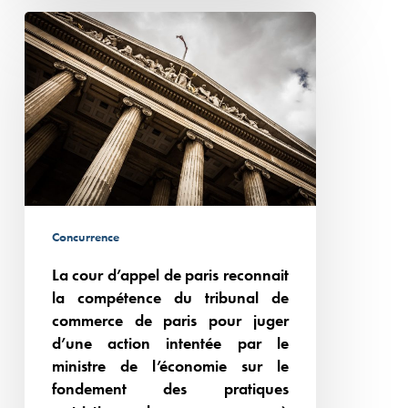
La
les
cour
contrats
d’appel
MDD
de
paris
reconnait
la
compétence
du
Concurrence
tribunal
La cour d’appel de paris reconnait
de
la compétence du tribunal de
commerce
commerce de paris pour juger
de
d’une action intentée par le
paris
ministre de l’économie sur le
pour
fondement des pratiques
juger