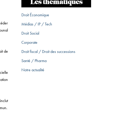
Les thématiques
Droit Économique
céder
Médias / IP / Tech
ibunal
Droit Social
Corporate
ait de
Droit fiscal / Droit des successions
Santé / Pharma
Notre actualité
cielle
cation
nclut
mmun.