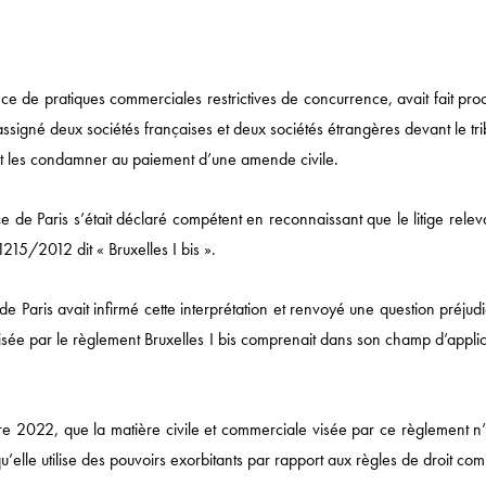
ce de pratiques commerciales restrictives de concurrence, avait fait pro
assigné deux sociétés françaises et deux sociétés étrangères devant le tr
et les condamner au paiement d’une amende civile.
 de Paris s’était déclaré compétent en reconnaissant que le litige relev
215/2012 dit « Bruxelles I bis ».
de Paris avait infirmé cette interprétation et renvoyé une question préjudi
visée par le règlement Bruxelles I bis comprenait dans son champ d’appli
e 2022, que la matière civile et commerciale visée par ce règlement n’i
Actualités
u’elle utilise des pouvoirs exorbitants par rapport aux règles de droit co