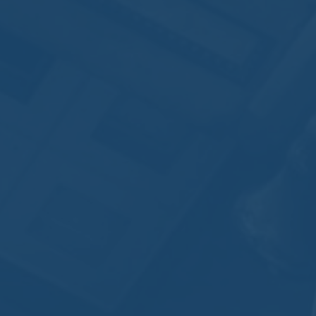
 Renault
et
Christophe Pecnard
Aucun commen