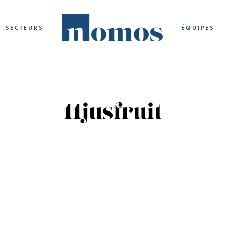
SECTEURS
ÉQUIPES
11jusfruit