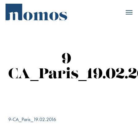
Skip
Accès rapide au
to
main
content
9-
CA_Paris_19.02.
9-CA_Paris_19.02.2016