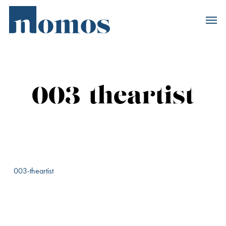
Skip
Accès rapide au
to
main
content
003-theartist
003-theartist