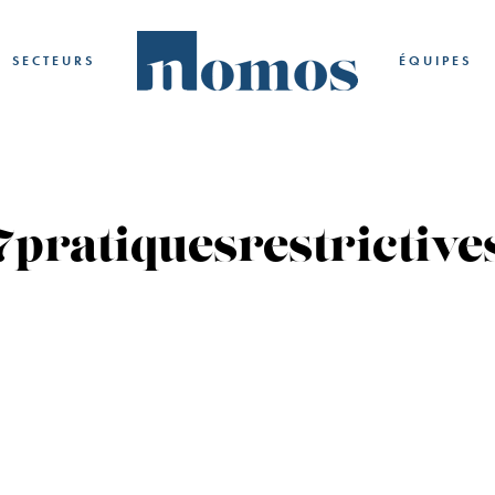
SECTEURS
ÉQUIPES
7pratiquesrestrictive