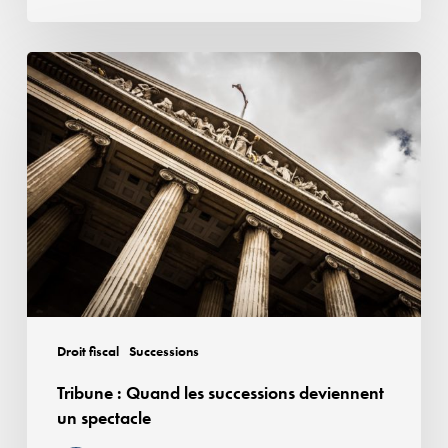
Tribune
:
Quand
les
successions
deviennent
un
spectacle
Droit fiscal
Successions
Tribune : Quand les successions deviennent
un spectacle