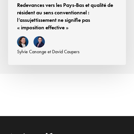
Redevances vers les Pays-Bas et qualité de
:
résident au sens conventionnel :
l’assujettissement
l’assujettissement ne signifie pas
ne
« imposition effective »
signifie
pas
« imposition
Sylvie Canonge
et
David Caupers
effective »