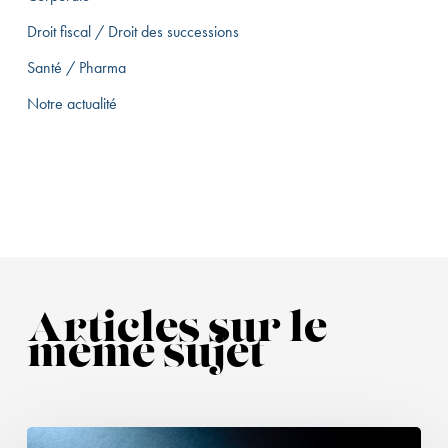
Droit fiscal / Droit des successions
Santé / Pharma
Notre actualité
Articles sur le
même sujet
Focus