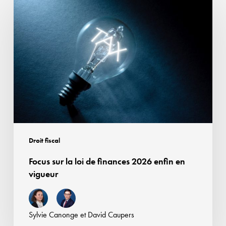
sur
la
loi
de
finances
2026
enfin
en
vigueur
Droit fiscal
Focus sur la loi de finances 2026 enfin en
vigueur
Sylvie Canonge
et
David Caupers