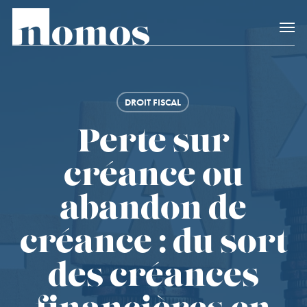
Skip
Accès rapide au
to
main
content
DROIT FISCAL
Perte sur
créance ou
abandon de
créance : du sort
des créances