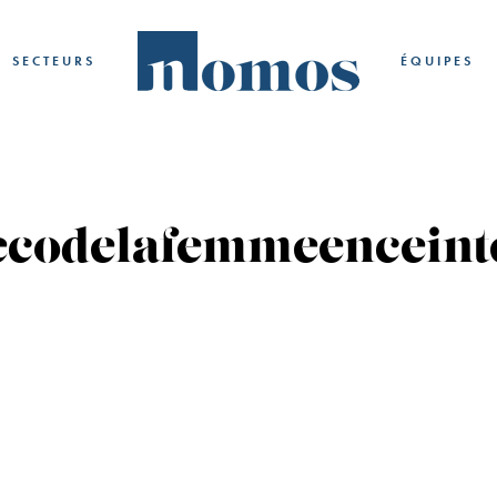
SECTEURS
ÉQUIPES
tecodelafemmeenceint