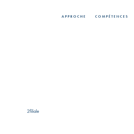
Skip
to
APPROCHE
COMPÉTENCES
main
content
2filiale