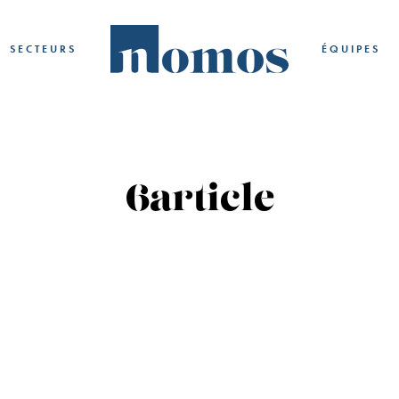
SECTEURS
ÉQUIPES
6article